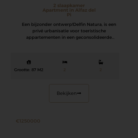
2 slaapkamer
Apartment in Alfaz del
Pi
Een bijzonder ontwerp! Delfin Natura, is een
privé urbanisatie voor toeristische
appartementen in een geconsolideerde
omgeving, met spectaculaire tuinen en
faciliteiten,…
Grootte: 87 M2
2
2
Bekijken
€1250000