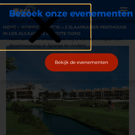
Bezoek onze evenementen
Bezoek ons op diverse evenementen, zoals tentoonstelli
HOME
»
WONING AANBOD
»
3 SLAAPKAMER PENTHOUSE
seminars en beurzen.
IN LOS ALCAZARES GROOTTE 110M2
Kom langs en ontdek hoe wij u kunnen helpen uw
droomwoning in Spanje te vinden!
Bekijk de evenementen