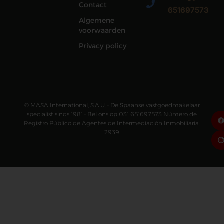
Contact
651697573
Algemene
voorwaarden
Privacy policy
© MASA International, S.A.U. • De Spaanse vastgoedmakelaar
specialist sinds 1981 • Bel ons op 031 651697573 Número de
Registro Público de Agentes de Intermediación Inmobiliaria:
2939