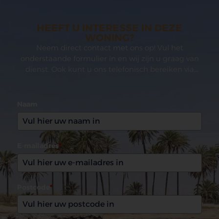
HEEFT U INTERESSE IN DEZE
WONING?
Neem direct contact met ons op! Vul het
onderstaande formulier in en wij zijn u graag van
dienst. Ook kunt u ons telefonisch bereiken via
(0031)165 599993
Naam
E-mailadres
*
Postcode
*