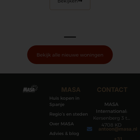
Bekijken
Bekijk alle nieuwe woningen
MASA
CONTACT
Huis kopen in
MASA
Spanje
International:
Regio’s en steden
Kersenberg 3 te
Over MASA
4708 KD
antoon@masa.nl
Roosendaal
Advies & blog
+31