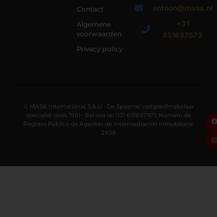
antoon@masa.nl
Contact
+31
Algemene
voorwaarden
651697573
Privacy policy
© MASA International, S.A.U. • De Spaanse vastgoedmakelaar
specialist sinds 1981 • Bel ons op 031 651697573 Número de
Registro Público de Agentes de Intermediación Inmobiliaria:
2939