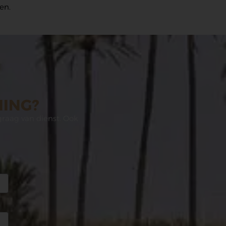
en.
NING?
graag van dienst. Ook