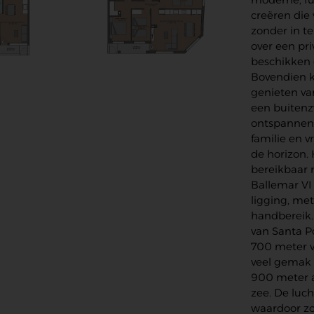
creëren die
zonder in t
over een pr
beschikken 
Bovendien k
genieten va
een buitenz
ontspannen,
familie en v
de horizon.
bereikbaar m
Ballemar VI
ligging, met
handbereik.
van Santa P
700 meter v
veel gemak e
900 meter a
zee. De luch
waardoor zo