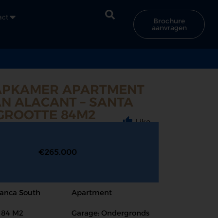
act
Brochure
aanvragen
APKAMER APARTMENT
AN ALACANT – SANTA
GROOTTE 84M2
Like
€265.000
lanca South
Apartment
: 84 M2
Garage: Ondergronds