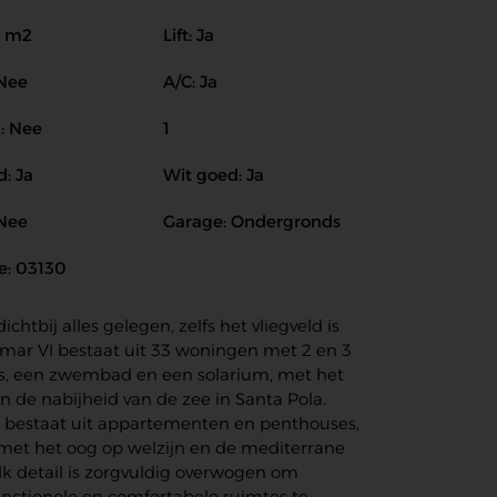
3 m2
Lift: Ja
 Nee
A/C: Ja
: Nee
1
: Ja
Wit goed: Ja
 Nee
Garage: Ondergronds
e: 03130
ichtbij alles gelegen, zelfs het vliegveld is
lemar VI bestaat uit 33 woningen met 2 en 3
, een zwembad en een solarium, met het
n de nabijheid van de zee in Santa Pola.
 bestaat uit appartementen en penthouses,
et het oog op welzijn en de mediterrane
 Elk detail is zorgvuldig overwogen om
nctionele en comfortabele ruimtes te