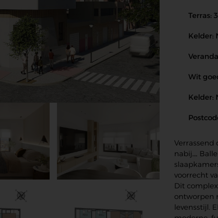
Terras: 
Kelder:
Veranda
Wit goed
Kelder:
Postcod
Verrassend d
nabij…. Bal
slaapkamers
voorrecht va
Dit complex
ontworpen m
levensstijl.
moderne, fu