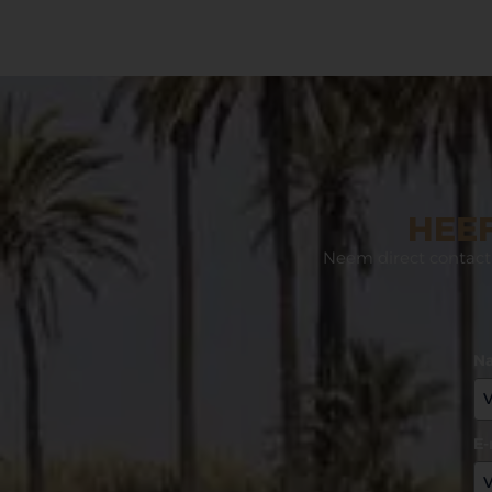
HEEF
Neem direct contact 
N
E-