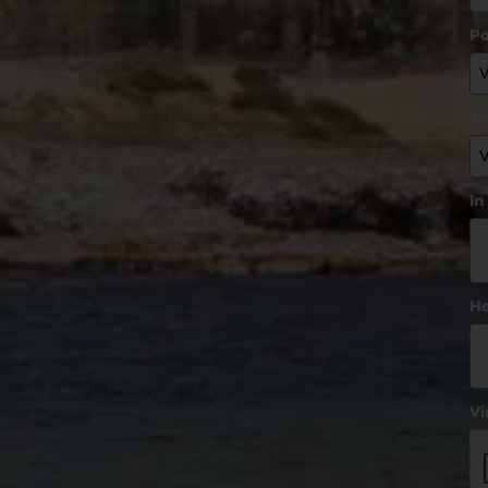
Po
T
In
He
Vi