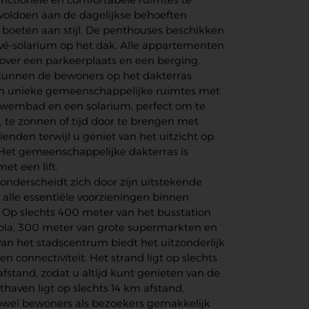
 voldoen aan de dagelijkse behoeften
e boeten aan stijl. De penthouses beschikken
ivé-solarium op het dak. Alle appartementen
over een parkeerplaats en een berging.
unnen de bewoners op het dakterras
n unieke gemeenschappelijke ruimtes met
wembad en een solarium, perfect om te
 te zonnen of tijd door te brengen met
rienden terwijl u geniet van het uitzicht op
 Het gemeenschappelijke dakterras is
et een lift.
 onderscheidt zich door zijn uitstekende
 alle essentiële voorzieningen binnen
 Op slechts 400 meter van het busstation
ola, 300 meter van grote supermarkten en
an het stadscentrum biedt het uitzonderlijk
n connectiviteit. Het strand ligt op slechts
fstand, zodat u altijd kunt genieten van de
thaven ligt op slechts 14 km afstand,
wel bewoners als bezoekers gemakkelijk