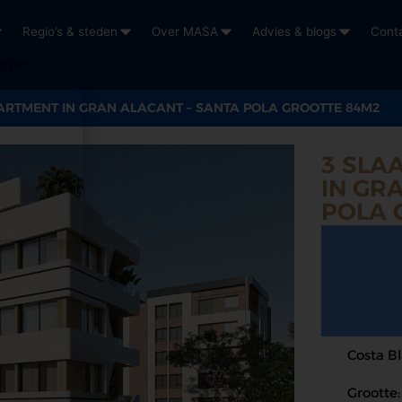
Regio’s & steden
Over MASA
Advies & blogs
Cont
ngen,
RTMENT IN GRAN ALACANT – SANTA POLA GROOTTE 84M2
3 SLA
IN GR
POLA 
Costa B
Grootte