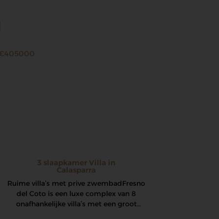
d
€405000
3 slaapkamer Villa in
Calasparra
Ruime villa’s met prive zwembad Fresno
del Coto is een luxe complex van 8
onafhankelijke villa’s met een groot
privézwembad voor…