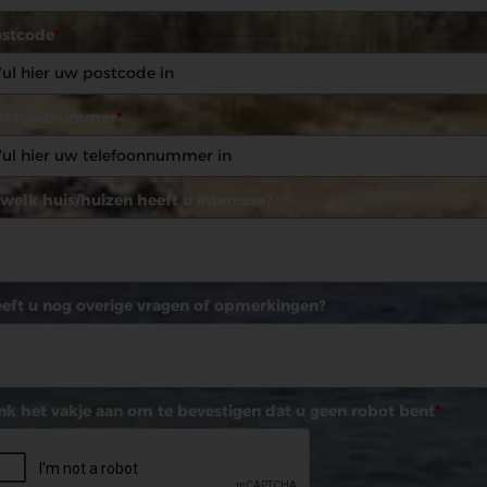
stcode
*
elefoonnummer
*
 welk huis/huizen heeft u interesse?
eft u nog overige vragen of opmerkingen?
nk het vakje aan om te bevestigen dat u geen robot bent
*