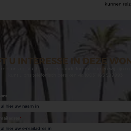
kunnen reiz
T U INTERESSE IN DEZE WO
met ons op! Vul het onderstaande formulier in en wij zijn u 
kunt u ons telefonisch bereiken via (0031)165 599993
aam
mailadres
*