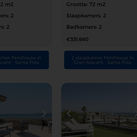
62 m2
Grootte: 72 m2
rs: 2
Slaapkamers: 2
s: 2
Badkamers: 2
€331.660
amer Penthouse in
2 slaapkamer Penthouse in
cant - Santa Pola
Gran Alacant - Santa Pola