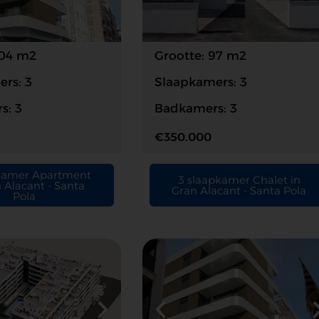
104 m2
Grootte: 97 m2
rs: 3
Slaapkamers: 3
s: 3
Badkamers: 3
€350.000
kamer Apartment
3 slaapkamer Chalet in
n Alacant - Santa
Gran Alacant - Santa Pola
Pola