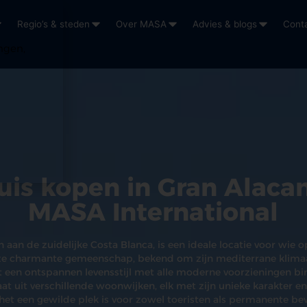
Regio’s & steden
Over MASA
Advies & blogs
Cont
ngen,
uis kopen in Gran Alaca
MASA International
 aan de zuidelijke Costa Blanca, is een ideale locatie voor wie o
eze charmante gemeenschap, bekend om zijn mediterrane klima
 een ontspannen levensstijl met alle moderne voorzieningen bi
at uit verschillende woonwijken, elk met zijn unieke karakter en
et een gewilde plek is voor zowel toeristen als permanente be