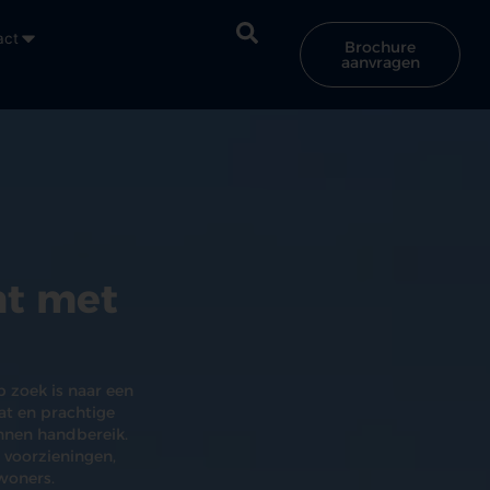
act
Brochure
aanvragen
nt met
p zoek is naar een
at en prachtige
nnen handbereik.
 voorzieningen,
woners.