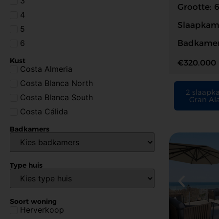
3
Grootte: 
4
Slaapkame
5
6
Badkamer
Kust
€320.000
Costa Almeria
Costa Blanca North
2 slaapk
Costa Blanca South
Gran Ala
Costa Cálida
Badkamers
Type huis
Soort woning
Herverkoop