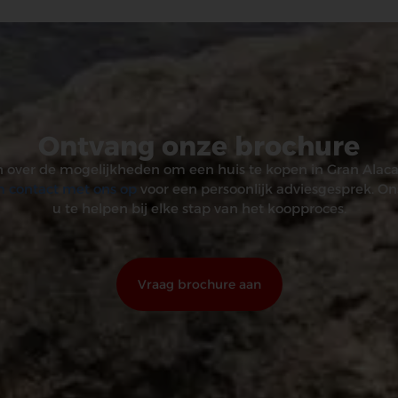
Ontvang onze brochure
 over de mogelijkheden om een huis te kopen in Gran Alac
 contact met ons op
voor een persoonlijk adviesgesprek. On
u te helpen bij elke stap van het koopproces.
Vraag brochure aan