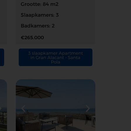
Grootte: 84 m2
Slaapkamers: 3
Badkamers: 2
€265.000
3 slaapkamer Apartment
in Gran Alacant - Santa
Pola