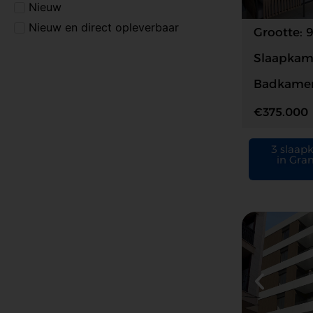
Nieuw
Nieuw en direct opleverbaar
Grootte: 
Slaapkame
Badkamer
€375.000
3 slaap
in Gra