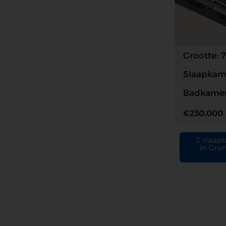
Grootte: 
Slaapkame
Badkamer
€230.000
2 slaap
in Gra