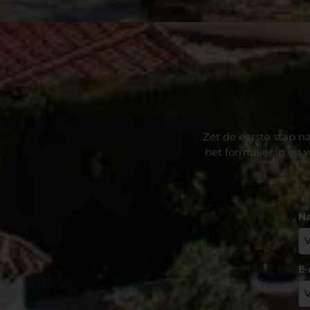
Zet de eerste stap n
het formulier in en 
N
E-