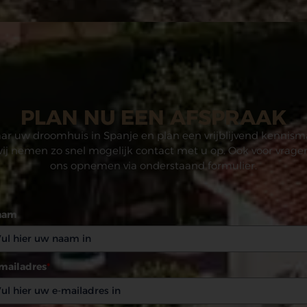
PLAN NU EEN AFSPRAAK
aar uw droomhuis in Spanje en plan een vrijblijvend kennism
wij nemen zo snel mogelijk contact met u op. Ook voor vrag
ons opnemen via onderstaand formulier.
aam
mailadres
*