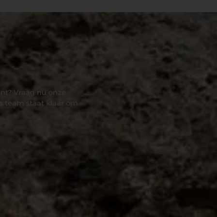
ant? Vraag nu onze
s team staat klaar om