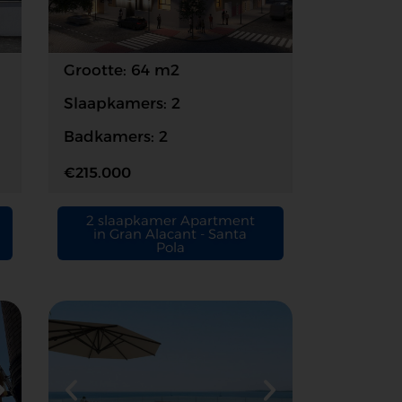
Grootte: 64 m2
Slaapkamers: 2
Badkamers: 2
€215.000
2 slaapkamer Apartment
in Gran Alacant - Santa
Pola