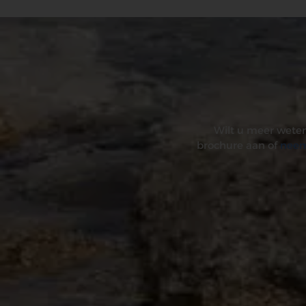
Wilt u meer weten
brochure aan of
neem