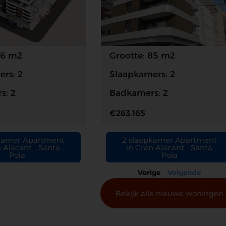
76 m2
Grootte: 85 m2
rs: 2
Slaapkamers: 2
s: 2
Badkamers: 2
€263.165
kamer Apartment
2 slaapkamer Apartment
n Alacant - Santa
in Gran Alacant - Santa
Pola
Pola
Vorige
Volgende
Bekijk alle nieuwe woningen