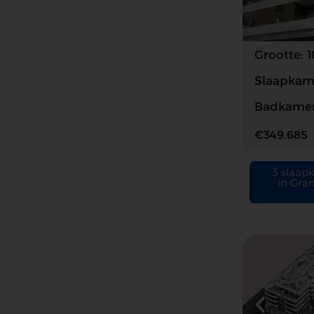
Grootte: 
Slaapkame
Badkamer
€349.685
3 slaap
in Gra