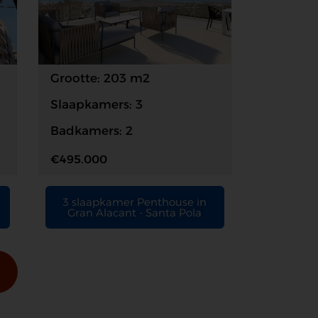
Grootte: 203 m2
Slaapkamers: 3
Badkamers: 2
€495.000
3 slaapkamer Penthouse in
Gran Alacant - Santa Pola