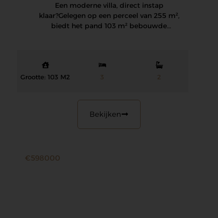
Een moderne villa, direct instap
klaar? Gelegen op een perceel van 255 m²,
biedt het pand 103 m² bebouwde
oppervlakte, 3…
Grootte: 103 M2
3
2
Bekijken
€598000