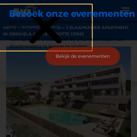
Bezoek onze evenementen
Bezoek ons op diverse evenementen, zoals tentoonstelli
HOME
»
WONING AANBOD
»
3 SLAAPKAMER APARTMENT
seminars en beurzen.
IN ORIHUELA COSTA GROOTTE 133M2
Kom langs en ontdek hoe wij u kunnen helpen uw
droomwoning in Spanje te vinden!
Bekijk de evenementen