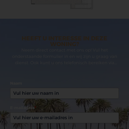
HEEFT U INTERESSE IN DEZE
WONING?
Neem direct contact met ons op! Vul het
onderstaande formulier in en wij zijn u graag van
dienst. Ook kunt u ons telefonisch bereiken via
(0031)165 599993
Naam
E-mailadres
*