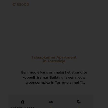
€185000
1 slaapkamer Apartment
in Torrevieja
Een mooie kans om nabij het strand te
kopen Brisamar Building is een nieuw
wooncomplex in Torrevieja met 11
hoogwaardige woningen…
Grootte: 62 M2
1
1