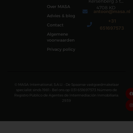
Kersenberg 3 te
Over MASA
4708 KD
antoon@masa.nl
Roosendaal
Advies & blog
+31
Contact
651697573
Algemene
voorwaarden
Privacy policy
© MASA International, S.A.U. • De Spaanse vastgoedmakelaar
specialist sinds 1981 • Bel ons op 031 651697573 Número de
Registro Público de Agentes de Intermediación Inmobiliaria:
2939