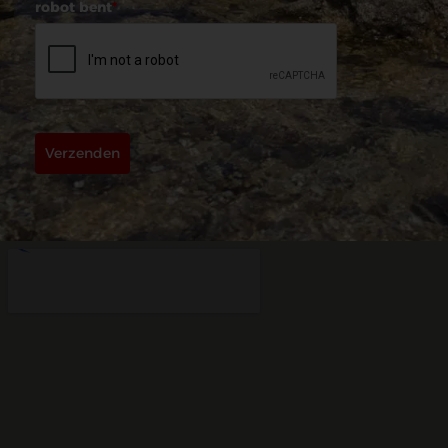
robot bent
*
Verzenden