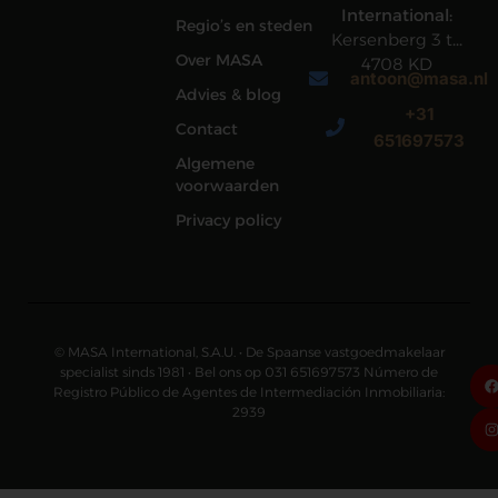
International:
Regio’s en steden
Kersenberg 3 te
Over MASA
4708 KD
antoon@masa.nl
Roosendaal
Advies & blog
+31
Contact
651697573
Algemene
voorwaarden
Privacy policy
© MASA International, S.A.U. • De Spaanse vastgoedmakelaar
specialist sinds 1981 • Bel ons op 031 651697573 Número de
Registro Público de Agentes de Intermediación Inmobiliaria:
2939