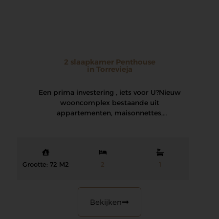
2 slaapkamer Penthouse
in Torrevieja
Een prima investering , iets voor U? Nieuw
wooncomplex bestaande uit
appartementen, maisonnettes,
halfvrijstaande en vrijstaande villa’s met
prachtige gemeenschappelijke ruimtes…
Grootte: 72 M2
2
1
Bekijken