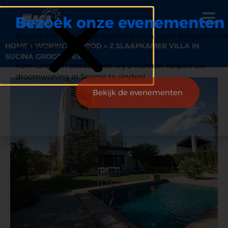
Bezoek onze evenementen
Bezoek ons op diverse evenementen, zoals tentoonstelli
HOME
»
WONING AANBOD
»
2 SLAAPKAMER VILLA IN
seminars en beurzen.
SUCINA GROOTTE 83M2
Kom langs en ontdek hoe wij u kunnen helpen uw
droomwoning in Spanje te vinden!
Bekijk de evenementen