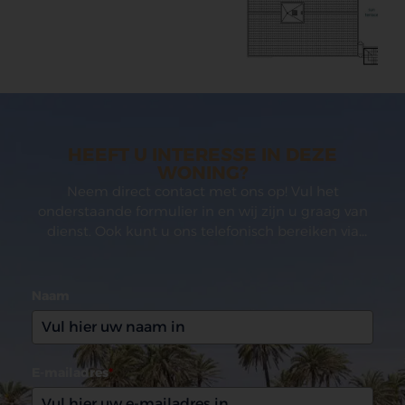
HEEFT U INTERESSE IN DEZE
WONING?
Neem direct contact met ons op! Vul het
onderstaande formulier in en wij zijn u graag van
dienst. Ook kunt u ons telefonisch bereiken via
(0031)165 599993
Naam
E-mailadres
*