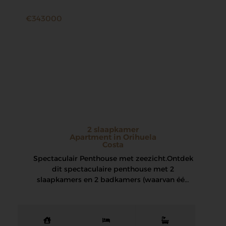
€343000
2 slaapkamer
Apartment in Orihuela
Costa
Spectaculair Penthouse met zeezicht. Ontdek
dit spectaculaire penthouse met 2
slaapkamers en 2 badkamers (waarvan één
en suite), met een prachtig…