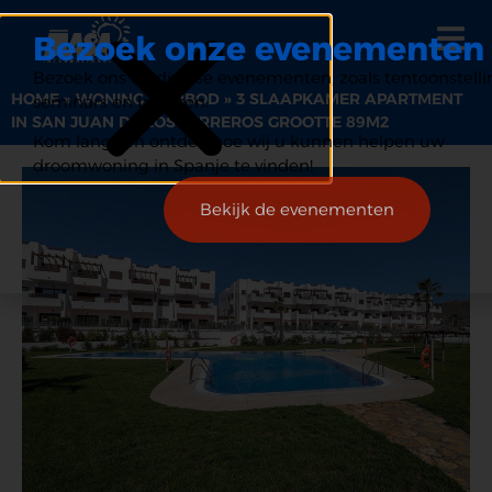
Bezoek onze evenementen
Bezoek ons op diverse evenementen, zoals tentoonstelli
HOME
»
WONING AANBOD
»
3 SLAAPKAMER APARTMENT
seminars en beurzen.
IN SAN JUAN DE LOS TERREROS GROOTTE 89M2
Kom langs en ontdek hoe wij u kunnen helpen uw
droomwoning in Spanje te vinden!
Bekijk de evenementen