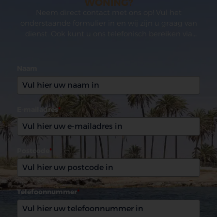
WONING?
Neem direct contact met ons op! Vul het
onderstaande formulier in en wij zijn u graag van
dienst. Ook kunt u ons telefonisch bereiken via
(0031)165 599993
Naam
E-mailadres
*
Postcode
*
Telefoonnummer
*