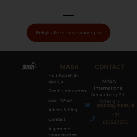
Bekijk alle nieuwe woningen
MASA
CONTACT
Huis kopen in
MASA
Spanje
International:
Regio’s en steden
Kersenberg 3 te
Over MASA
4708 KD
antoon@masa.nl
Roosendaal
Advies & blog
+31
Contact
651697573
Algemene
voorwaarden