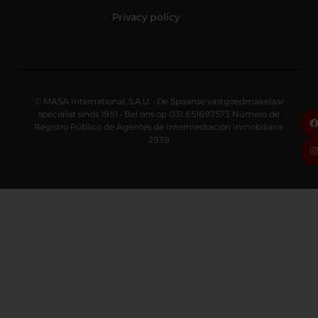
Privacy policy
© MASA International, S.A.U. • De Spaanse vastgoedmakelaar
specialist sinds 1981 • Bel ons op 031 651697573 Número de
Registro Público de Agentes de Intermediación Inmobiliaria:
2939