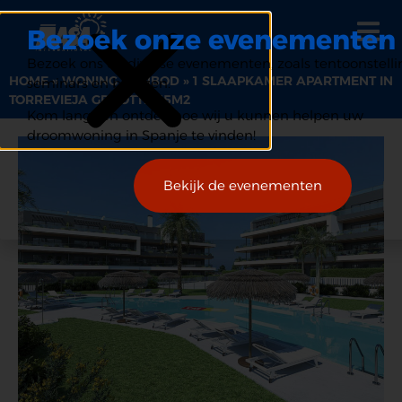
Bezoek onze evenementen
Bezoek ons op diverse evenementen, zoals tentoonstelli
HOME
»
WONING AANBOD
»
1 SLAAPKAMER APARTMENT IN
seminars en beurzen.
TORREVIEJA GROOTTE 55M2
Kom langs en ontdek hoe wij u kunnen helpen uw
droomwoning in Spanje te vinden!
Bekijk de evenementen