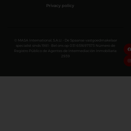
Privacy policy
© MASA International, S.A.U. • De Spaanse vastgoedmakelaar
specialist sinds 1981 • Bel ons op 031 651697573 Número de
Registro Público de Agentes de Intermediación Inmobiliaria:
2939