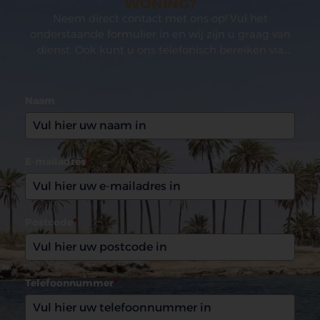
WONING?
Neem direct contact met ons op! Vul het
onderstaande formulier in en wij zijn u graag van
dienst. Ook kunt u ons telefonisch bereiken via
(0031)165 599993
Naam
E-mailadres
*
Postcode
*
Telefoonnummer
*