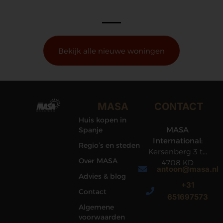
Bekijk alle nieuwe woningen
MASA
CONTACT
Huis kopen in
MASA
Spanje
International:
Regio’s en steden
Kersenberg 3 te
Over MASA
4708 KD
antoon@masa.nl
Roosendaal
Advies & blog
+31
Contact
651697573
Algemene
voorwaarden