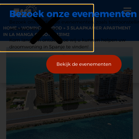
Bezoek onze evenementen
Bezoek ons op diverse evenementen, zoals tentoonstelli
HOME
»
WONING AANBOD
»
3 SLAAPKAMER APARTMENT
seminars en beurzen.
IN LA MANGA GROOTTE 131M2
Kom langs en ontdek hoe wij u kunnen helpen uw
droomwoning in Spanje te vinden!
Bekijk de evenementen