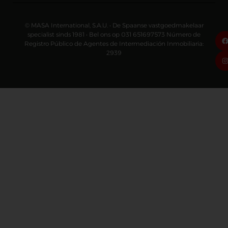
© MASA International, S.A.U. • De Spaanse vastgoedmakelaar
specialist sinds 1981 • Bel ons op 031 651697573 Número de
Registro Público de Agentes de Intermediación Inmobiliaria:
2939