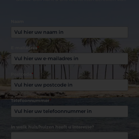
(0031)165 599993
Naam
E-mailadres
*
Postcode
*
Telefoonnummer
*
In welk huis/huizen heeft u interesse?