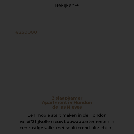
Bekijken
€250000
3 slaapkamer
Apartment in Hondon
de las Nieves
Een mooie start maken in de Hondon
vallei? Stijlvolle nieuwbouwappartementen in
een rustige vallei met schitterend uitzicht op
de wijngaarden in…