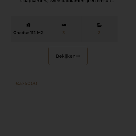
slaapkamers, twee badkamers (een en-suite),
een volledig ingerichte moderne…
Grootte: 112 M2
3
2
Bekijken
€375000