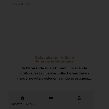
€499000
3 slaapkamer Villa in
Pilar de la Horadada
Schitterende villa’s bij een uitdagende
golfcourse Exclusieve collectie van zeven
moderne villa’s gelegen aan de prestigieuze
frontlinie van Lo Romero Golf…
Grootte: 112 M2
3
3