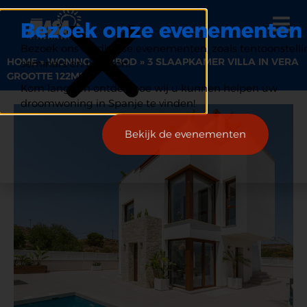
Bezoek onze evenementen
Bezoek ons op diverse evenementen, zoals tentoonstelli
HOME
»
WONING AANBOD
»
3 SLAAPKAMER VILLA IN VERA
seminars en beurzen.
GROOTTE 122M2
Kom langs en ontdek hoe wij u kunnen helpen uw
droomwoning in Spanje te vinden!
Bekijk de evenementen