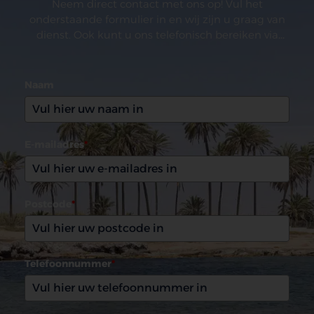
Neem direct contact met ons op! Vul het
onderstaande formulier in en wij zijn u graag van
dienst. Ook kunt u ons telefonisch bereiken via
(0031)165 599993
Naam
E-mailadres
*
Postcode
*
Telefoonnummer
*