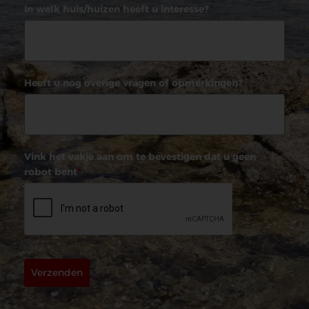
In welk huis/huizen heeft u interesse?
Heeft u nog overige vragen of opmerkingen?
Vink het vakje aan om te bevestigen dat u geen
robot bent
*
Verzenden