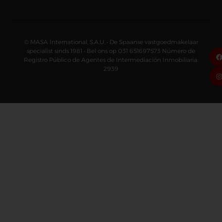
© MASA International, S.A.U. • De Spaanse vastgoedmakelaar
specialist sinds 1981 • Bel ons op 031 651697573 Número de
Registro Público de Agentes de Intermediación Inmobiliaria:
2939