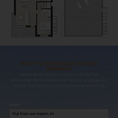
HEEFT U INTERESSE IN DEZE
WONING?
Neem direct contact met ons op! Vul het
onderstaande formulier in en wij zijn u graag van
dienst. Ook kunt u ons telefonisch bereiken via
(0031)165 599993
Naam