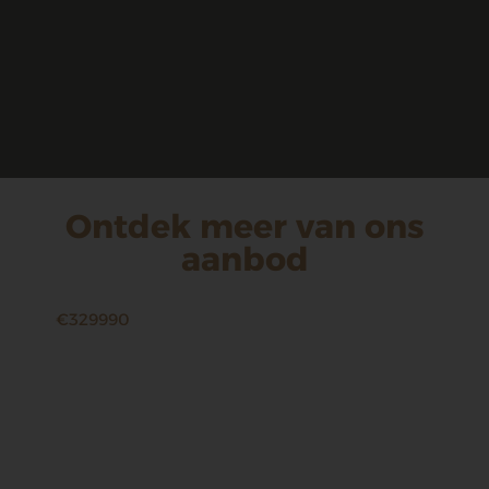
Ontdek meer van ons
aanbod
€329990