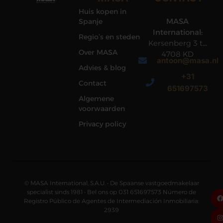
Huis kopen in
MASA
Spanje
International:
Regio’s en steden
Kersenberg 3 te
Over MASA
4708 KD
antoon@masa.nl
Roosendaal
Advies & blog
+31
Contact
651697573
Algemene
voorwaarden
Privacy policy
© MASA International, S.A.U. • De Spaanse vastgoedmakelaar
specialist sinds 1981 • Bel ons op 031 651697573 Número de
Registro Público de Agentes de Intermediación Inmobiliaria:
2939