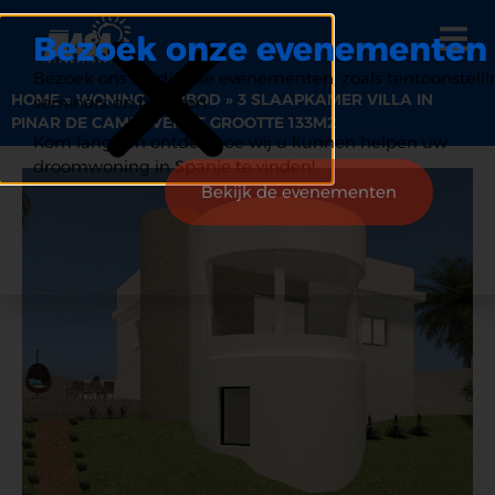
Bezoek onze evenementen
Bezoek ons op diverse evenementen, zoals tentoonstelli
HOME
»
WONING AANBOD
»
3 SLAAPKAMER VILLA IN
seminars en beurzen.
PINAR DE CAMPOVERDE GROOTTE 133M2
Kom langs en ontdek hoe wij u kunnen helpen uw
droomwoning in Spanje te vinden!
Bekijk de evenementen