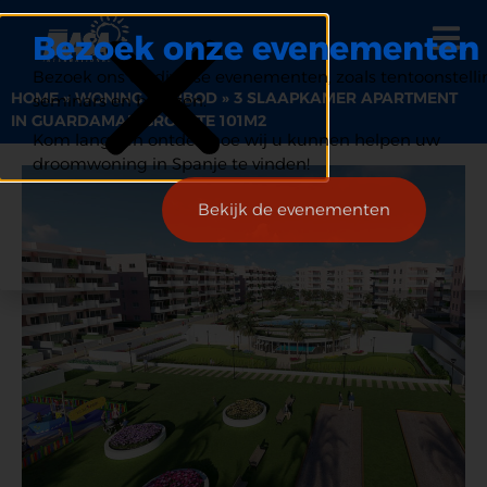
Bezoek onze evenementen
Bezoek ons op diverse evenementen, zoals tentoonstelli
HOME
»
WONING AANBOD
»
3 SLAAPKAMER APARTMENT
seminars en beurzen.
IN GUARDAMAR GROOTTE 101M2
Kom langs en ontdek hoe wij u kunnen helpen uw
droomwoning in Spanje te vinden!
Bekijk de evenementen