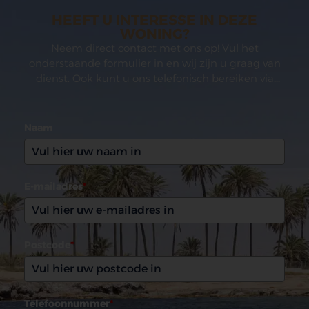
HEEFT U INTERESSE IN DEZE
WONING?
Neem direct contact met ons op! Vul het
onderstaande formulier in en wij zijn u graag van
dienst. Ook kunt u ons telefonisch bereiken via
(0031)165 599993
Naam
E-mailadres
*
Postcode
*
Telefoonnummer
*