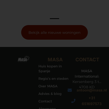
Bekijk alle nieuwe woningen
MASA
CONTACT
Huis kopen in
MASA
Spanje
International:
Regio’s en steden
Kersenberg 3 te
Over MASA
4708 KD
antoon@masa.nl
Roosendaal
Advies & blog
+31
Contact
651697573
Algemene