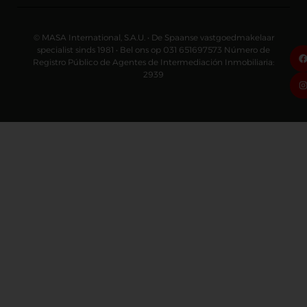
© MASA International, S.A.U. • De Spaanse vastgoedmakelaar
specialist sinds 1981 • Bel ons op 031 651697573 Número de
Registro Público de Agentes de Intermediación Inmobiliaria:
2939