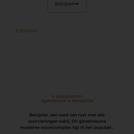
Bekijken
€328000
4 slaapkamer
Apartment in Benijofar
Benijofar, een oase van rust met alle
voorzieningen nabij. Dit gloednieuwe
moderne wooncomplex ligt in het populaire
dorp Benijofar. Er…