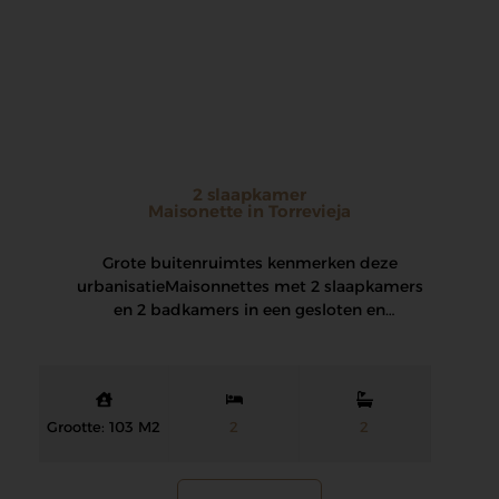
2 slaapkamer
Maisonette in Torrevieja
Grote buitenruimtes kenmerken deze
urbanisatie Maisonnettes met 2 slaapkamers
en 2 badkamers in een gesloten en
beveiligde residentie met een grote…
Grootte: 103 M2
2
2