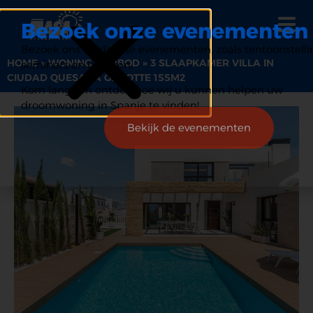
Bezoek onze evenementen
Bezoek ons op diverse evenementen, zoals tentoonstelli
HOME
»
WONING AANBOD
»
3 SLAAPKAMER VILLA IN
seminars en beurzen.
CIUDAD QUESADA GROOTTE 155M2
Kom langs en ontdek hoe wij u kunnen helpen uw
droomwoning in Spanje te vinden!
Bekijk de evenementen