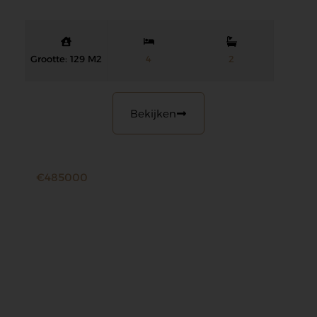
Grootte: 129 M2
4
2
Bekijken
€485000