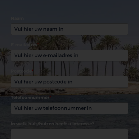
(0031)165 599993
Naam
E-mailadres
*
Postcode
*
Telefoonnummer
*
In welk huis/huizen heeft u interesse?