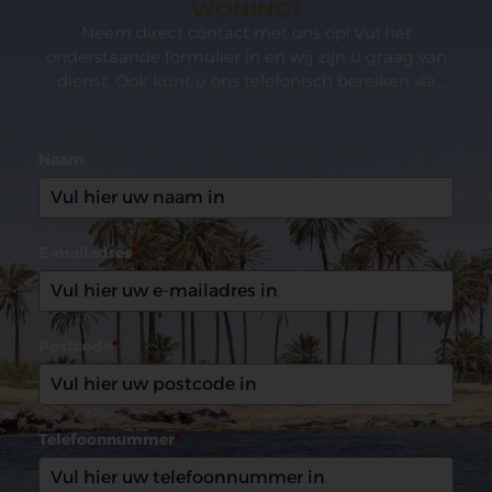
WONING?
Neem direct contact met ons op! Vul het
onderstaande formulier in en wij zijn u graag van
dienst. Ook kunt u ons telefonisch bereiken via
(0031)165 599993
Naam
E-mailadres
*
Postcode
*
Telefoonnummer
*