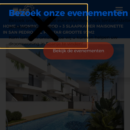
Bezoek onze evenementen
Bezoek ons op diverse evenementen, zoals tentoonstelli
HOME
»
WONING AANBOD
»
3 SLAAPKAMER MAISONETTE
seminars en beurzen.
IN SAN PEDRO DEL PINATAR GROOTTE 97M2
Kom langs en ontdek hoe wij u kunnen helpen uw
droomwoning in Spanje te vinden!
Bekijk de evenementen