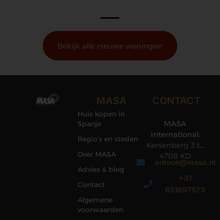
Bekijk alle nieuwe woningen
MASA
CONTACT
Huis kopen in
MASA
Spanje
International:
Regio’s en steden
Kersenberg 3 te
Over MASA
4708 KD
antoon@masa.nl
Roosendaal
Advies & blog
+31
Contact
651697573
Algemene
voorwaarden