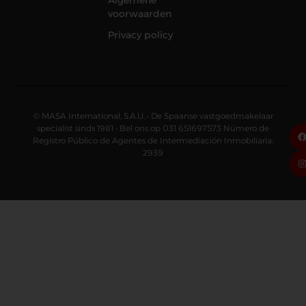
Algemene
voorwaarden
Privacy policy
© MASA International, S.A.U. • De Spaanse vastgoedmakelaar
specialist sinds 1981 • Bel ons op 031 651697573 Número de
Registro Público de Agentes de Intermediación Inmobiliaria:
2939