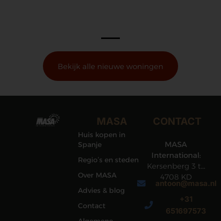
Bekijk alle nieuwe woningen
MASA
CONTACT
Huis kopen in
MASA
Spanje
International:
Regio’s en steden
Kersenberg 3 te
Over MASA
4708 KD
antoon@masa.nl
Roosendaal
Advies & blog
+31
Contact
651697573