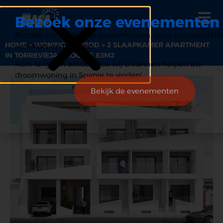
Bezoek onze evenementen
Bezoek ons op diverse evenementen, zoals tentoonstelli
HOME
»
WONING AANBOD
»
2 SLAAPKAMER APARTMENT
seminars en beurzen.
IN TORREVIEJA GROOTTE 83M2
Kom langs en ontdek hoe wij u kunnen helpen uw
droomwoning in Spanje te vinden!
Bekijk de evenementen