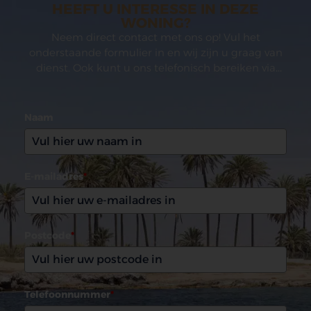
HEEFT U INTERESSE IN DEZE
WONING?
Neem direct contact met ons op! Vul het
onderstaande formulier in en wij zijn u graag van
dienst. Ook kunt u ons telefonisch bereiken via
(0031)165 599993
Naam
E-mailadres
*
Postcode
*
Telefoonnummer
*