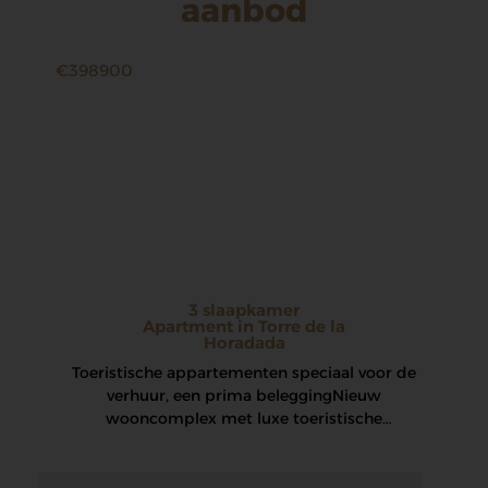
aanbod
€398900
3 slaapkamer
Apartment in Torre de la
Horadada
Toeristische appartementen speciaal voor de
verhuur, een prima belegging Nieuw
wooncomplex met luxe toeristische
appartementen op slechts 150 meter van
het…