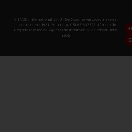
© MASA International, S.A.U. • De Spaanse vastgoedmakelaar
specialist sinds 1981 • Bel ons op 031 651697573 Número de
Registro Público de Agentes de Intermediación Inmobiliaria:
2939