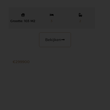
appartementen met ruime terrassen en…
Grootte: 103 M2
3
2
Bekijken
€299900