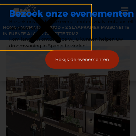
Bezoek onze evenementen
Bezoek ons op diverse evenementen, zoals tentoonstelli
HOME
»
WONING AANBOD
»
2 SLAAPKAMER MAISONETTE
seminars en beurzen.
IN FUENTE ALAMO GROOTTE 70M2
Kom langs en ontdek hoe wij u kunnen helpen uw
droomwoning in Spanje te vinden!
Bekijk de evenementen