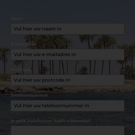
(0031)165 599993
Naam
E-mailadres
*
Postcode
*
Telefoonnummer
*
In welk huis/huizen heeft u interesse?