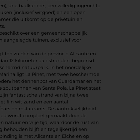
n), drie badkamers, een volledig ingerichte
ken (inclusief witgoed) en een open
mer die uitkomt op de privétuin en
ts.
 beschikt over een gemeenschappelijk
aangelegde tuinen, exclusief voor
gt ten zuiden van de provincie Alicante en
dan 12 kilometer aan stranden, begrensd
schermd natuurpark. In het noordelijke
 Marina ligt La Pinet, met twee beschermde
eden: het dennenbos van Guardamar en het
e zoutpannen van Santa Pola. La Pinet staat
ijn fantastische strand van bijna twee
et fijn wit zand en een aantal
bars en restaurants. De aantrekkelijkheid
ied wordt compleet gemaakt door de
n natuur en vrije tijd, waardoor de rust van
 behouden blijft en tegelijkertijd een
binding is met Alicante en Elche en op