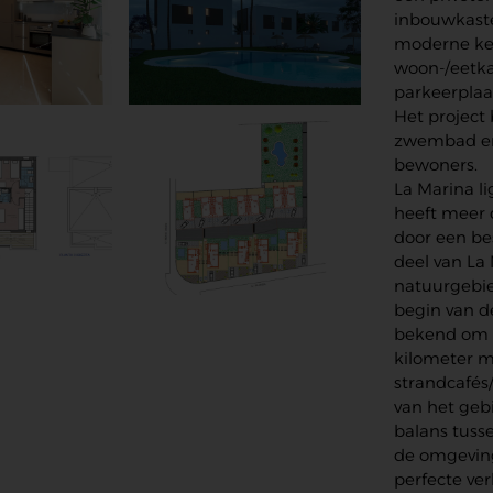
inbouwkaste
moderne keu
woon-/eetka
parkeerplaa
Het project
zwembad en 
bewoners.
La Marina li
heeft meer 
door een be
deel van La
natuurgebi
begin van d
bekend om z
kilometer m
strandcafés/
van het geb
balans tusse
de omgeving
perfecte ver