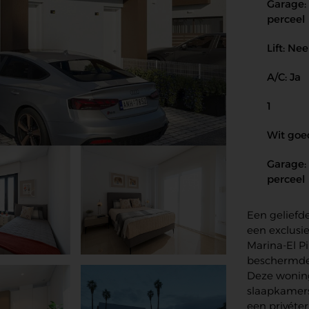
Garage:
perceel
Lift: Nee
A/C: Ja
1
Wit goed
Garage:
perceel
Een geliefd
een exclusie
Marina-El Pi
beschermde
Deze woning
slaapkamers
een privéte