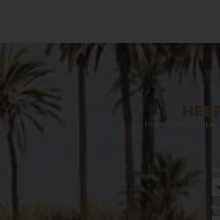
HEEF
Neem direct contact 
N
E-