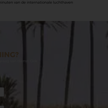
minuten van de internationale luchthaven
NING?
graag van dienst. Ook