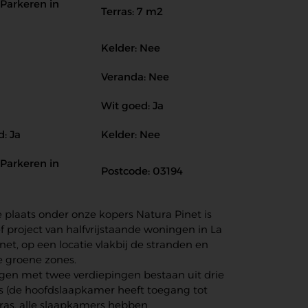
 Parkeren in
Terras: 7 m2
Kelder: Nee
Veranda: Nee
Wit goed: Ja
: Ja
Kelder: Nee
 Parkeren in
Postcode: 03194
e plaats onder onze kopers Natura Pinet is
f project van halfvrijstaande woningen in La
net, op een locatie vlakbij de stranden en
 groene zones.
en met twee verdiepingen bestaan uit drie
 (de hoofdslaapkamer heeft toegang tot
rras, alle slaapkamers hebben