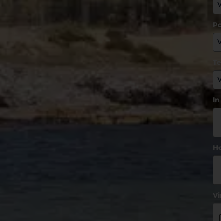
Po
T
In
He
Vi