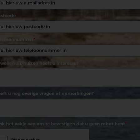
stcode
*
elefoonnummer
*
 welk huis/huizen heeft u interesse?
eft u nog overige vragen of opmerkingen?
nk het vakje aan om te bevestigen dat u geen robot bent
*