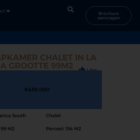
act
Brochure
aanvragen
APKAMER CHALET IN LA
A GROOTTE 99M2
Like
€459.000
lanca South
Chalet
: 99 M2
Perceel: 154 M2