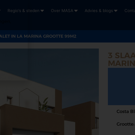
Regio’s & steden
Over MASA
Advies & blogs
Cont
ngen,
LET IN LA MARINA GROOTTE 99M2
3 SLA
MARIN
Costa B
Grootte