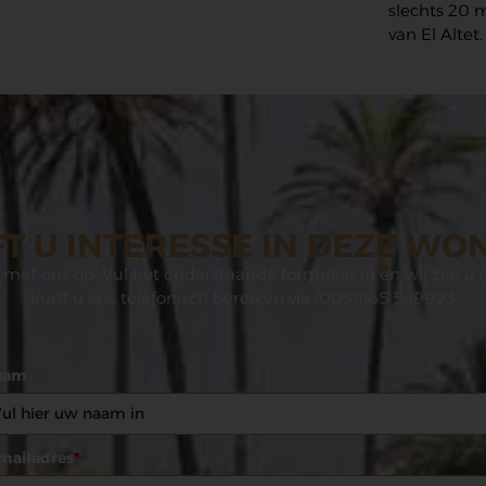
slechts 20 
van El Altet.
T U INTERESSE IN DEZE WO
met ons op! Vul het onderstaande formulier in en wij zijn u 
kunt u ons telefonisch bereiken via (0031)165 599993
aam
mailadres
*