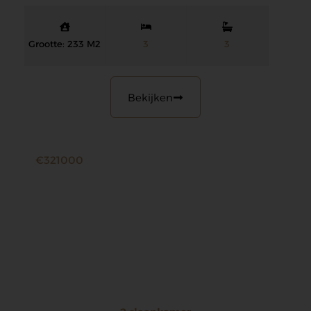
Grootte: 233 M2
3
3
Bekijken
€321000