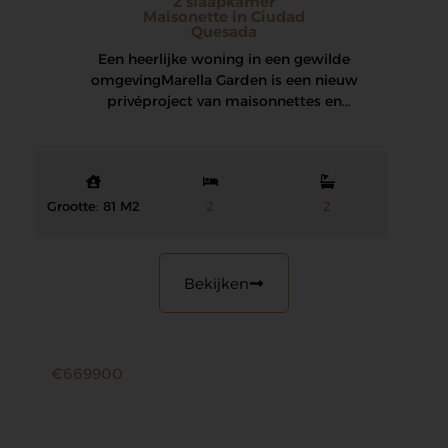
2 slaapkamer
Maisonette in Ciudad
Quesada
Een heerlijke woning in een gewilde
omgeving Marella Garden is een nieuw
privéproject van maisonnettes en
halfvrijstaande villa’s in Ciudad Quesada,…
Grootte: 81 M2
2
2
Bekijken
€669900