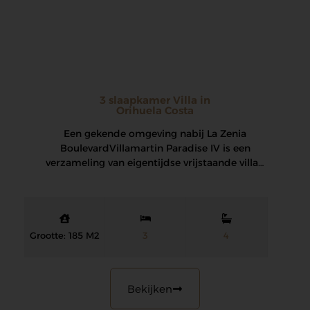
3 slaapkamer Villa in
Orihuela Costa
Een gekende omgeving nabij La Zenia
Boulevard Villamartin Paradise IV is een
verzameling van eigentijdse vrijstaande villa’s
ontworpen met aandacht voor…
Grootte: 185 M2
3
4
Bekijken