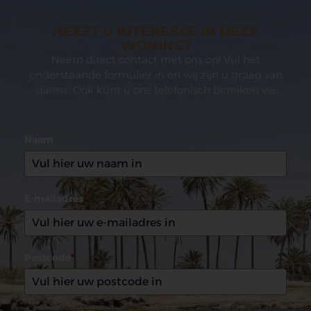
HEEFT U INTERESSE IN DEZE
WONING?
Neem direct contact met ons op! Vul het
onderstaande formulier in en wij zijn u graag van
dienst. Ook kunt u ons telefonisch bereiken via
(0031)165 599993
Naam
E-mailadres
*
Postcode
*