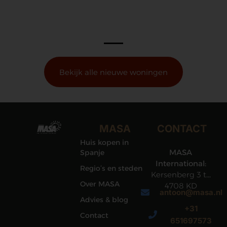
Bekijk alle nieuwe woningen
MASA
CONTACT
Huis kopen in
MASA
Spanje
International:
Regio’s en steden
Kersenberg 3 te
Over MASA
4708 KD
antoon@masa.nl
Roosendaal
Advies & blog
+31
Contact
651697573