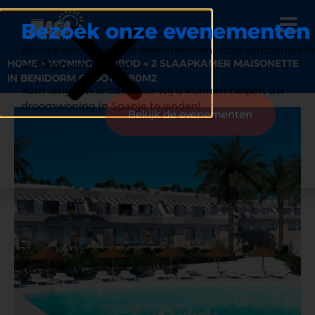
Bezoek onze evenementen
Bezoek ons op diverse evenementen, zoals tentoonstelli
HOME
»
WONING AANBOD
»
2 SLAAPKAMER MAISONETTE
seminars en beurzen.
IN BENIDORM GROOTTE 90M2
Kom langs en ontdek hoe wij u kunnen helpen uw
droomwoning in Spanje te vinden!
Bekijk de evenementen