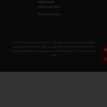
Algemene
voorwaarden
Privacy policy
© MASA International, S.A.U. • De Spaanse vastgoedmakelaar
specialist sinds 1981 • Bel ons op 031 651697573 Número de
Registro Público de Agentes de Intermediación Inmobiliaria:
2939