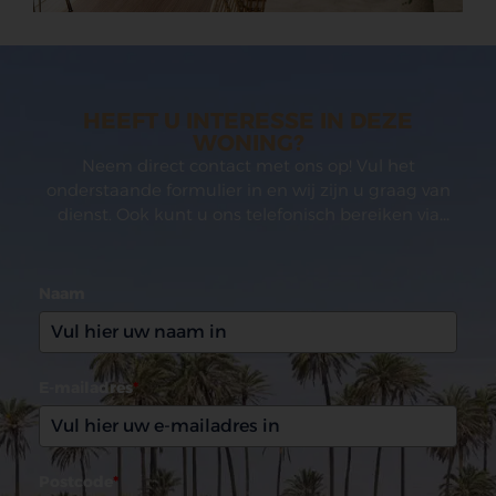
HEEFT U INTERESSE IN DEZE
WONING?
Neem direct contact met ons op! Vul het
onderstaande formulier in en wij zijn u graag van
dienst. Ook kunt u ons telefonisch bereiken via
(0031)165 599993
Naam
E-mailadres
*
Postcode
*