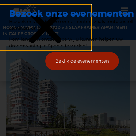
Bezoek onze evenementen
Bezoek ons op diverse evenementen, zoals tentoonstelli
HOME
»
WONING AANBOD
»
3 SLAAPKAMER APARTMENT
seminars en beurzen.
IN CALPE GROOTTE 119M2
Kom langs en ontdek hoe wij u kunnen helpen uw
droomwoning in Spanje te vinden!
Bekijk de evenementen