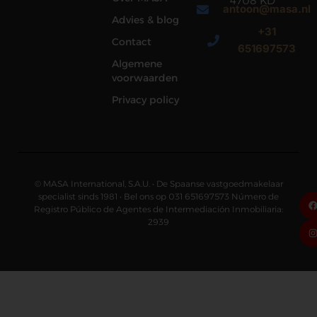
4708 KD
antoon@masa.nl
Roosendaal
Advies & blog
+31
Contact
651697573
Algemene
voorwaarden
Privacy policy
© MASA International, S.A.U. • De Spaanse vastgoedmakelaar
specialist sinds 1981 • Bel ons op 031 651697573 Número de
Registro Público de Agentes de Intermediación Inmobiliaria:
2939