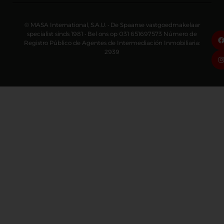
© MASA International, S.A.U. • De Spaanse vastgoedmakelaar
specialist sinds 1981 • Bel ons op 031 651697573 Número de
Registro Público de Agentes de Intermediación Inmobiliaria:
2939