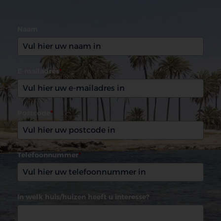
(0031)165 599993
Naam
E-mailadres
*
Postcode
*
Telefoonnummer
*
In welk huis/huizen heeft u interesse?