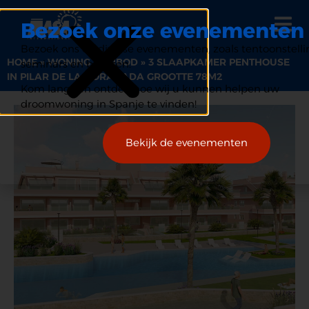
Bezoek onze evenementen
Bezoek ons op diverse evenementen, zoals tentoonstelli
HOME
»
WONING AANBOD
»
3 SLAAPKAMER PENTHOUSE
seminars en beurzen.
IN PILAR DE LA HORADADA GROOTTE 78M2
Kom langs en ontdek hoe wij u kunnen helpen uw
droomwoning in Spanje te vinden!
Bekijk de evenementen