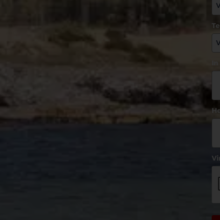
T
In
He
Vi