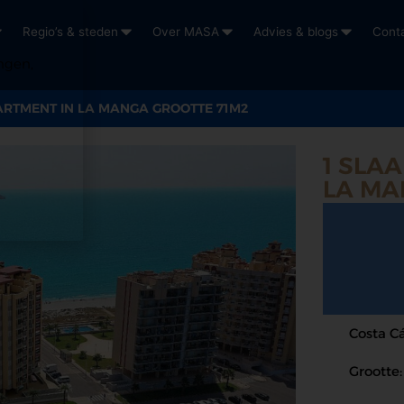
Regio’s & steden
Over MASA
Advies & blogs
Cont
ngen,
ARTMENT IN LA MANGA GROOTTE 71M2
1 SLA
LA MA
Costa Cá
Grootte: