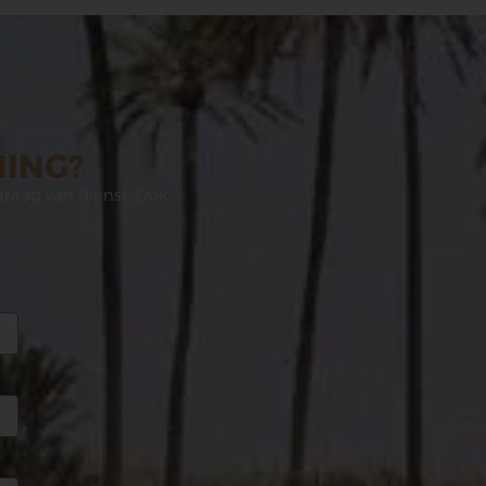
NING?
graag van dienst. Ook