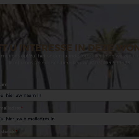
T U INTERESSE IN DEZE WO
met ons op! Vul het onderstaande formulier in en wij zijn u 
kunt u ons telefonisch bereiken via (0031)165 599993
aam
mailadres
*
stcode
*