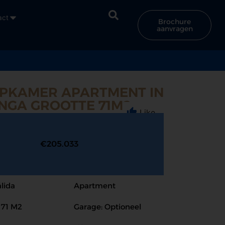
act
Brochure
aanvragen
APKAMER APARTMENT IN
NGA GROOTTE 71M2
Like
€205.033
lida
Apartment
 71 M2
Garage: Optioneel