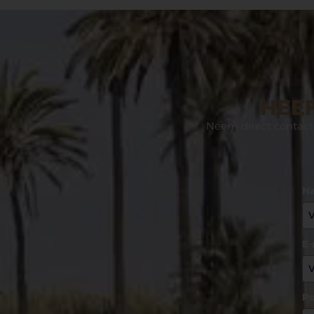
HEEF
Neem direct contact 
N
E-
Po