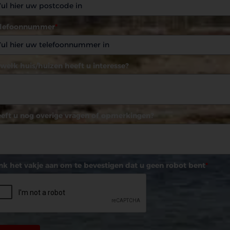
elefoonnummer
*
 welk huis/huizen heeft u interesse?
eft u nog overige vragen of opmerkingen?
nk het vakje aan om te bevestigen dat u geen robot bent
*