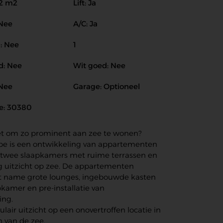
12 m2
Lift: Ja
 Nee
A/C: Ja
: Nee
1
d: Nee
Wit goed: Nee
 Nee
Garage: Optioneel
e: 30380
et om zo prominent aan zee te wonen?
ipe is een ontwikkeling van appartementen
twee slaapkamers met ruime terrassen en
g uitzicht op zee. De appartementen
 name grote lounges, ingebouwde kasten
pkamer en pre-installatie van
ing.
lair uitzicht op een onovertroffen locatie in
jn van de zee.