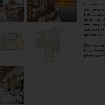
Dit wooncom
een bevoorr
Het appart
locatie, op
een recreat
aan bars, ca
apotheken, 
Maak een af
https://www.
even met 01