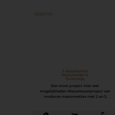
€286700
3 slaapkamer
Maisonette in
Torrevieja
Een mooi project met veel
mogelijkheden Nieuwbouwproject van
moderne maisonnettes met 2 en 3
slaapkamers, op slechts 1 km van…