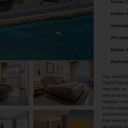
Terras: 
Kelder:
Veranda
Wit goe
Kelder:
Postcod
Hoe voelt h
Playa Princ
met één en 
een prachti
hebben met
in elke slaa
aircondition
Een spectacu
de eerste li