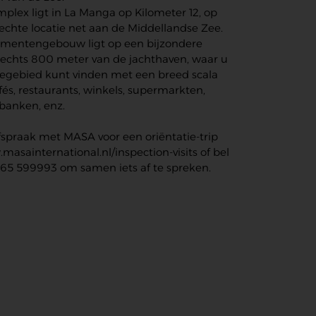
plex ligt in La Manga op Kilometer 12, op
echte locatie net aan de Middellandse Zee.
ementengebouw ligt op een bijzondere
 slechts 800 meter van de jachthaven, waar u
iegebied kunt vinden met een breed scala
fés, restaurants, winkels, supermarkten,
banken, enz.
spraak met MASA voor een oriëntatie-trip
masainternational.nl/inspection-visits of bel
65 599993 om samen iets af te spreken.