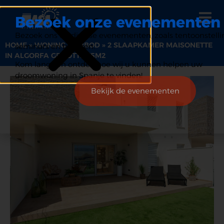
Bezoek onze evenementen
Bezoek ons op diverse evenementen, zoals tentoonstelli
HOME
»
WONING AANBOD
»
2 SLAAPKAMER MAISONETTE
seminars en beurzen.
IN ALGORFA GROOTTE 75M2
Kom langs en ontdek hoe wij u kunnen helpen uw
droomwoning in Spanje te vinden!
Bekijk de evenementen