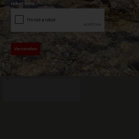
robot bent
*
Verzenden