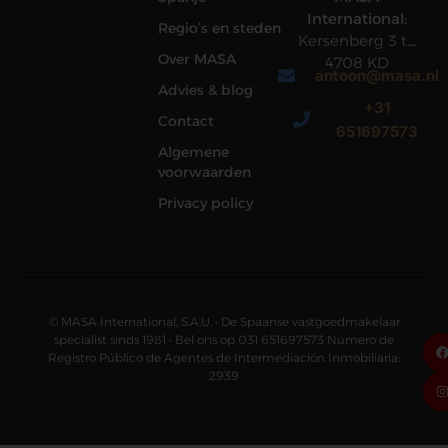
International:
Regio’s en steden
Kersenberg 3 te
Over MASA
4708 KD
antoon@masa.nl
Roosendaal
Advies & blog
+31
Contact
651697573
Algemene
voorwaarden
Privacy policy
© MASA International, S.A.U. • De Spaanse vastgoedmakelaar
specialist sinds 1981 • Bel ons op 031 651697573 Número de
Registro Público de Agentes de Intermediación Inmobiliaria:
2939