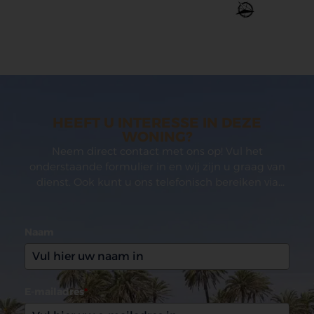
HEEFT U INTERESSE IN DEZE
WONING?
Neem direct contact met ons op! Vul het
onderstaande formulier in en wij zijn u graag van
dienst. Ook kunt u ons telefonisch bereiken via
(0031)165 599993
Naam
E-mailadres
*