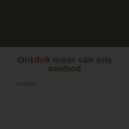
Ontdek meer van ons
aanbod
€309000