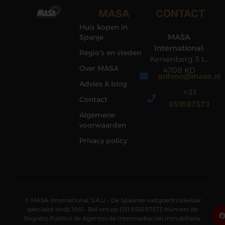
MASA
CONTACT
Huis kopen in
MASA
Spanje
International:
Regio’s en steden
Kersenberg 3 te
Over MASA
4708 KD
antoon@masa.nl
Roosendaal
Advies & blog
+31
Contact
651697573
Algemene
voorwaarden
Privacy policy
© MASA International, S.A.U. • De Spaanse vastgoedmakelaar
specialist sinds 1981 • Bel ons op 031 651697573 Número de
Registro Público de Agentes de Intermediación Inmobiliaria: