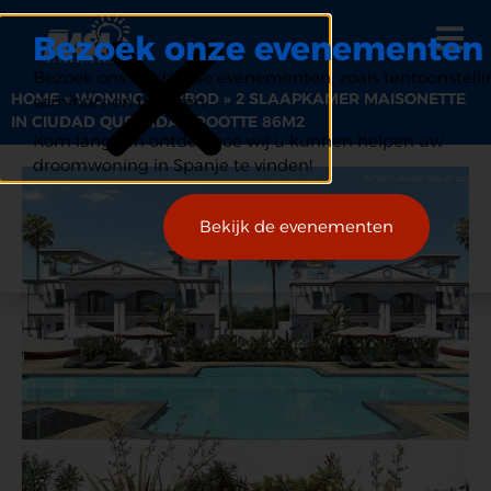
Bezoek onze evenementen
Bezoek ons op diverse evenementen, zoals tentoonstelli
HOME
»
WONING AANBOD
»
2 SLAAPKAMER MAISONETTE
seminars en beurzen.
IN CIUDAD QUESADA GROOTTE 86M2
Kom langs en ontdek hoe wij u kunnen helpen uw
droomwoning in Spanje te vinden!
Bekijk de evenementen