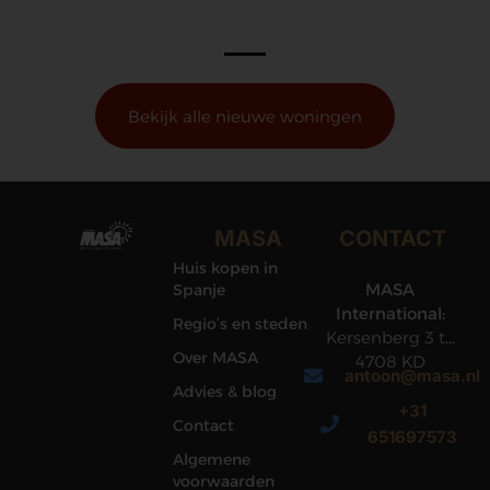
Bekijk alle nieuwe woningen
MASA
CONTACT
Huis kopen in
MASA
Spanje
International:
Regio’s en steden
Kersenberg 3 te
Over MASA
4708 KD
antoon@masa.nl
Roosendaal
Advies & blog
+31
Contact
651697573
Algemene
voorwaarden