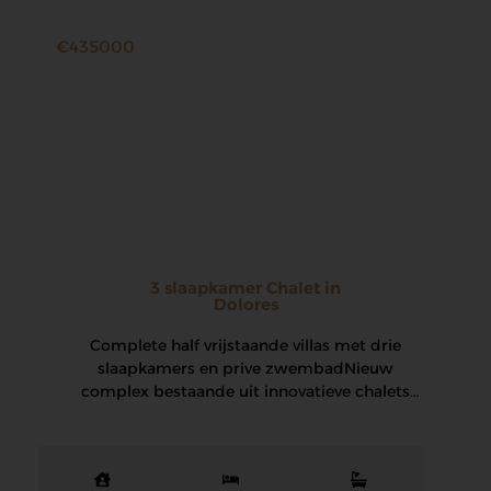
€435000
3 slaapkamer Chalet in
Dolores
Complete half vrijstaande villas met drie
slaapkamers en prive zwembad Nieuw
complex bestaande uit innovatieve chalets
met privézwembad in Dolores, een…