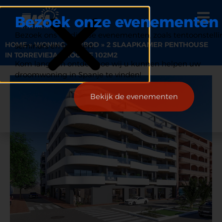
Bezoek onze evenementen
Bezoek ons op diverse evenementen, zoals tentoonstelli
HOME
»
WONING AANBOD
»
2 SLAAPKAMER PENTHOUSE
seminars en beurzen.
IN TORREVIEJA GROOTTE 102M2
Kom langs en ontdek hoe wij u kunnen helpen uw
droomwoning in Spanje te vinden!
Bekijk de evenementen