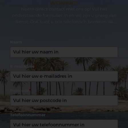
WONING?
Neem direct contact met ons op! Vul het
onderstaande formulier in en wij zijn u graag van
dienst. Ook kunt u ons telefonisch bereiken via
(0031)165 599993
Naam
E-mailadres
*
Postcode
*
Telefoonnummer
*