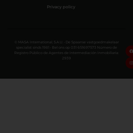
Privacy policy
© MASA International, S.A.U. • De Spaanse vastgoedmakelaar
specialist sinds 1981 • Bel ons op 031 651697573 Número de
Registro Público de Agentes de Intermediación Inmobiliaria:
2939