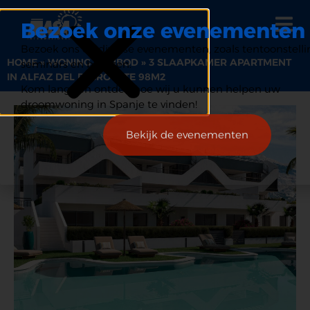
Bezoek onze evenementen
Bezoek ons op diverse evenementen, zoals tentoonstelli
HOME
»
WONING AANBOD
»
3 SLAAPKAMER APARTMENT
seminars en beurzen.
IN ALFAZ DEL PI GROOTTE 98M2
Kom langs en ontdek hoe wij u kunnen helpen uw
droomwoning in Spanje te vinden!
Bekijk de evenementen