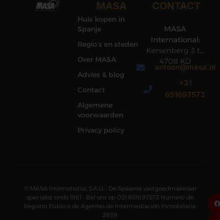
MASA
CONTACT
Huis kopen in
MASA
Spanje
International:
Regio’s en steden
Kersenberg 3 te
Over MASA
4708 KD
antoon@masa.nl
Roosendaal
Advies & blog
+31
Contact
651697573
Algemene
voorwaarden
Privacy policy
© MASA International, S.A.U. • De Spaanse vastgoedmakelaar
specialist sinds 1981 • Bel ons op 031 651697573 Número de
Registro Público de Agentes de Intermediación Inmobiliaria:
2939