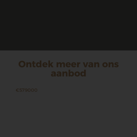
Ontdek meer van ons
aanbod
€579000