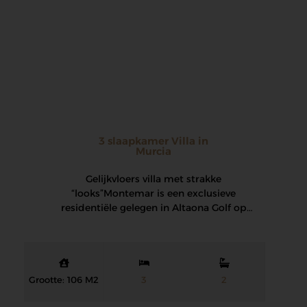
3 slaapkamer Villa in
Murcia
Gelijkvloers villa met strakke
“looks” Montemar is een exclusieve
residentiële gelegen in Altaona Golf op
slechts 15 minuten met de auto…
Grootte: 106 M2
3
2