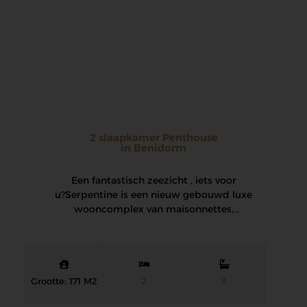
2 slaapkamer Penthouse
in Benidorm
Een fantastisch zeezicht , iets voor
u? Serpentine is een nieuw gebouwd luxe
wooncomplex van maisonnettes,
appartementen en penthouses met uitzicht…
Grootte: 171 M2
2
3