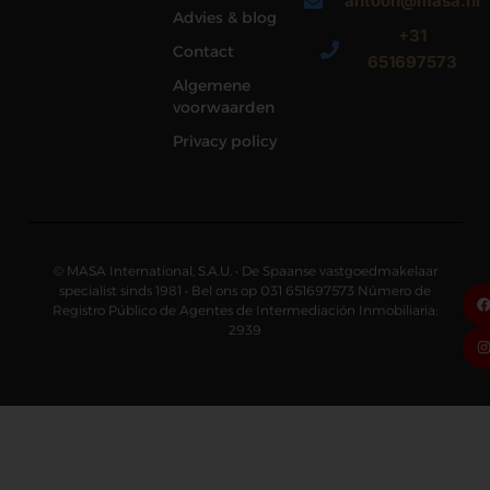
antoon@masa.nl
Roosendaal
Advies & blog
+31
Contact
651697573
Algemene
voorwaarden
Privacy policy
© MASA International, S.A.U. • De Spaanse vastgoedmakelaar
specialist sinds 1981 • Bel ons op 031 651697573 Número de
Registro Público de Agentes de Intermediación Inmobiliaria:
2939