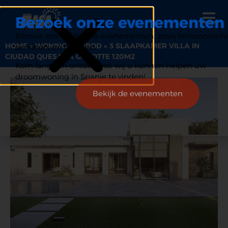
Bezoek onze evenementen
Bezoek ons op diverse evenementen, zoals tentoonstelli
HOME
»
WONING AANBOD
»
3 SLAAPKAMER VILLA IN
seminars en beurzen.
CIUDAD QUESADA GROOTTE 120M2
Kom langs en ontdek hoe wij u kunnen helpen uw
droomwoning in Spanje te vinden!
Bekijk de evenementen