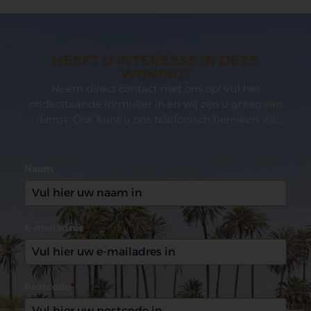
HEEFT U INTERESSE IN DEZE
WONING?
Neem direct contact met ons op! Vul het
onderstaande formulier in en wij zijn u graag van
dienst. Ook kunt u ons telefonisch bereiken via
(0031)165 599993
Naam
E-mailadres
*
Postcode
*