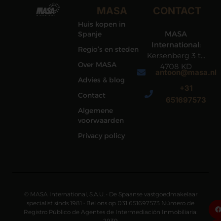
MASA
CONTACT
Huis kopen in
MASA
Spanje
International:
Regio’s en steden
Kersenberg 3 te
Over MASA
4708 KD
antoon@masa.nl
Roosendaal
Advies & blog
+31
Contact
651697573
Algemene
voorwaarden
Privacy policy
© MASA International, S.A.U. • De Spaanse vastgoedmakelaar
specialist sinds 1981 • Bel ons op 031 651697573 Número de
Registro Público de Agentes de Intermediación Inmobiliaria:
2939