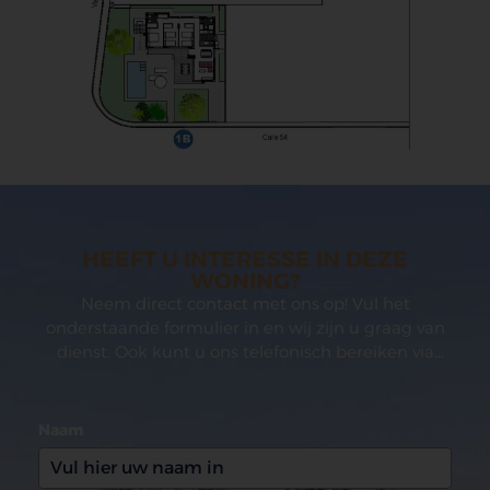
HEEFT U INTERESSE IN DEZE
WONING?
Neem direct contact met ons op! Vul het
onderstaande formulier in en wij zijn u graag van
dienst. Ook kunt u ons telefonisch bereiken via
(0031)165 599993
Naam