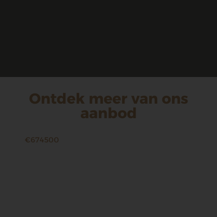
Ontdek meer van ons
aanbod
€674500