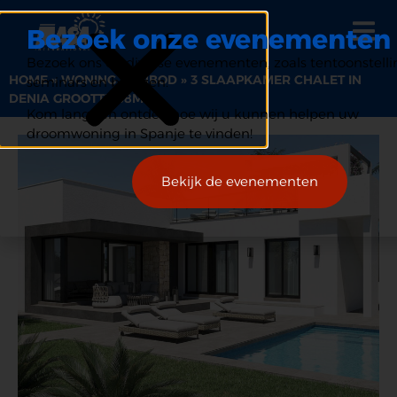
Bezoek onze evenementen
Bezoek ons op diverse evenementen, zoals tentoonstelli
HOME
»
WONING AANBOD
»
3 SLAAPKAMER CHALET IN
seminars en beurzen.
DENIA GROOTTE 88M2
Kom langs en ontdek hoe wij u kunnen helpen uw
droomwoning in Spanje te vinden!
Bekijk de evenementen