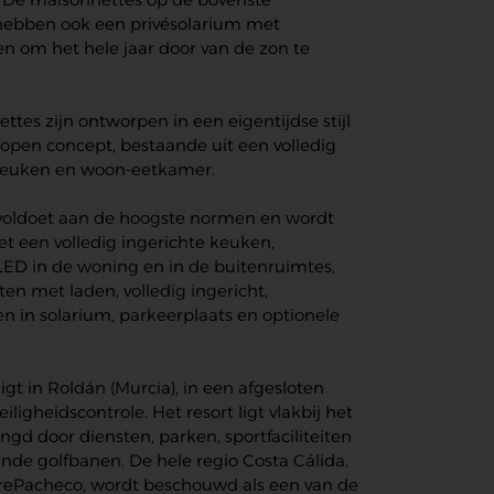
hebben ook een privésolarium met
 om het hele jaar door van de zon te
tes zijn ontworpen in een eigentijdse stijl
open concept, bestaande uit een volledig
keuken en woon-eetkamer.
voldoet aan de hoogste normen en wordt
et een volledig ingerichte keuken,
 LED in de woning en in de buitenruimtes,
en met laden, volledig ingericht,
 in solarium, parkeerplaats en optionele
ligt in Roldán (Murcia), in een afgesloten
eiligheidscontrole. Het resort ligt vlakbij het
ngd door diensten, parken, sportfaciliteiten
ende golfbanen. De hele regio Costa Cálida,
orrePacheco, wordt beschouwd als een van de