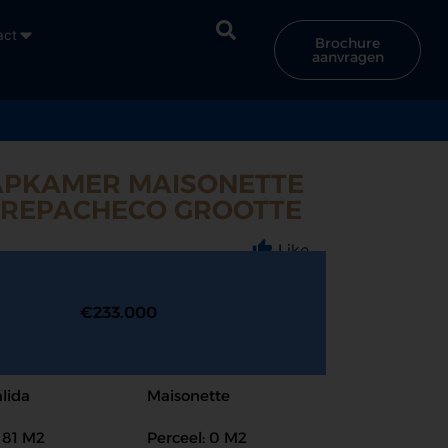
act
Brochure
aanvragen
APKAMER MAISONETTE
RREPACHECO GROOTTE
Like
€233.000
lida
Maisonette
 81 M2
Perceel: 0 M2