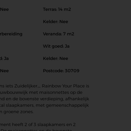
 Nee
Terras: 14 m2
Kelder: Nee
orbereiding
Veranda: 7 m2
Wit goed: Ja
: Ja
Kelder: Nee
 Nee
Postcode: 30709
s iets Zuidelijker…. Rainbow Your Place is
ieuwbouwwijk met maisonnettes op de
d en de bovenste verdieping, afhankelijk
tal slaapkamers, met gemeenschappelijk
 groene zones.
ment heeft 2 of 3 slaapkamers en 2
 De maisonnettes op de bovenste