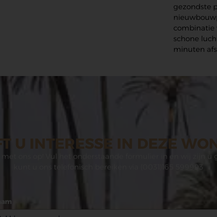
gezondste pl
nieuwbouwpr
combinatie v
schone lucht
minuten afs
T U INTERESSE IN DEZE WO
met ons op! Vul het onderstaande formulier in en wij zijn u 
kunt u ons telefonisch bereiken via (0031)165 599993
aam