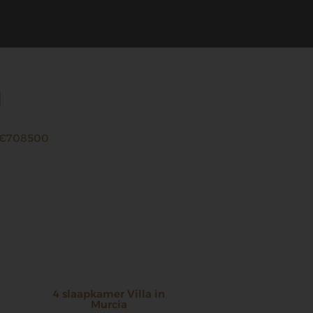
d
€708500
4 slaapkamer Villa in
Murcia