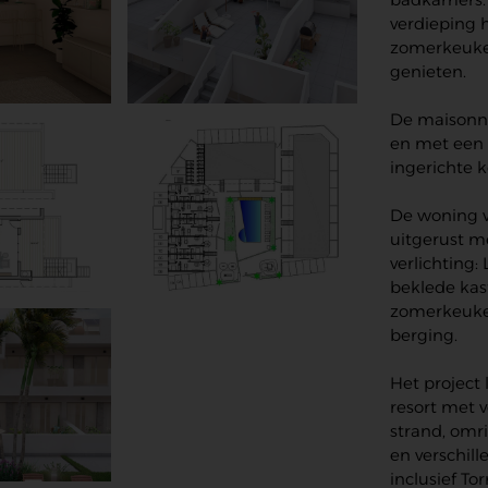
verdieping 
zomerkeuken
genieten.
De maisonnet
en met een 
ingerichte 
De woning 
uitgerust m
verlichting:
beklede kast
zomerkeuken
berging.
Het project 
resort met v
strand, omri
en verschill
inclusief T