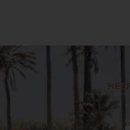
HEEF
Neem direct contact 
N