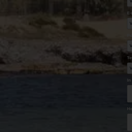
E-
Po
T
In
He