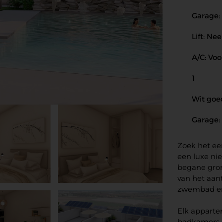
Garage:
Lift: Nee
A/C: Vo
1
Wit goed
Garage:
Zoek het een
een luxe n
begane gron
van het aan
zwembad en
Elk apparte
badkamers.