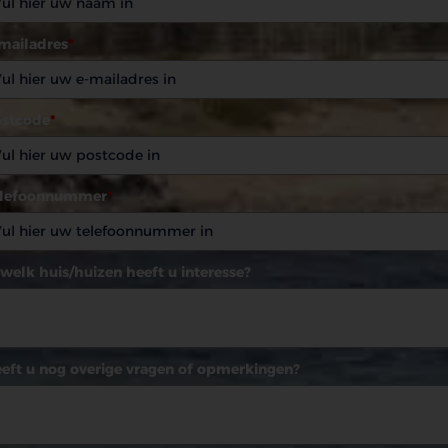
mailadres
*
stcode
*
elefoonnummer
*
 welk huis/huizen heeft u interesse?
eft u nog overige vragen of opmerkingen?