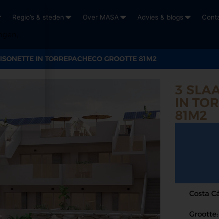
Regio’s & steden
Over MASA
Advies & blogs
Cont
ngen,
ISONETTE IN TORREPACHECO GROOTTE 81M2
3 SLA
IN TO
81M2
Costa Cá
Grootte: