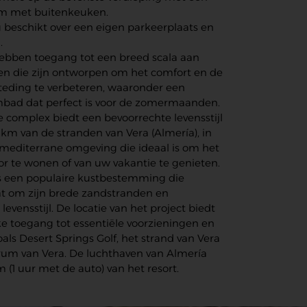
um met buitenkeuken.
 beschikt over een eigen parkeerplaats en
.
bben toegang tot een breed scala aan
en die zijn ontworpen om het comfort en de
steding te verbeteren, waaronder een
bad dat perfect is voor de zomermaanden.
 complex biedt een bevoorrechte levensstijl
 km van de stranden van Vera (Almería), in
 mediterrane omgeving die ideaal is om het
or te wonen of van uw vakantie te genieten.
is een populaire kustbestemming die
t om zijn brede zandstranden en
evensstijl. De locatie van het project biedt
e toegang tot essentiële voorzieningen en
zoals Desert Springs Golf, het strand van Vera
rum van Vera. De luchthaven van Almería
m (1 uur met de auto) van het resort.