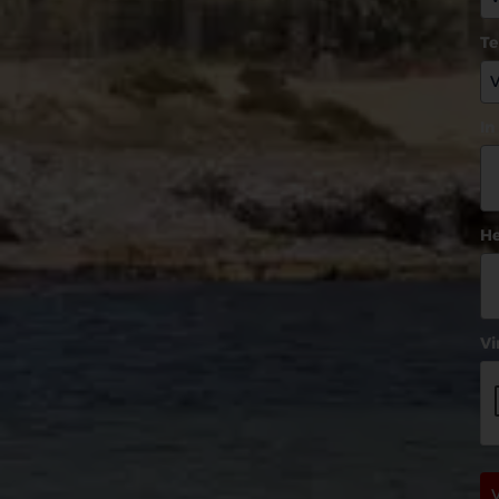
T
In
He
Vi