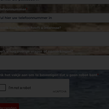
elefoonnummer
*
 welk huis/huizen heeft u interesse?
eft u nog overige vragen of opmerkingen?
nk het vakje aan om te bevestigen dat u geen robot bent
*
Verzenden