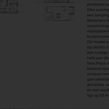
privésolari
Elke woning
een berging
Bewoners he
voorziening
vrijetijdsbe
buitenzwem
Dit moderne
op slechts 2
een rustige
hele jaar do
Vera Playa 
bekend staa
ontspannen l
gemakkelijk
attracties, 
en het cent
ligt op 85 k