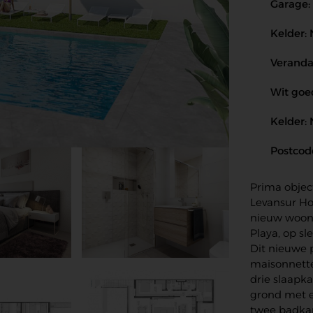
Garage:
Kelder:
Veranda
Wit goed
Kelder:
Postcod
Prima object
Levansur Ho
nieuw woonp
Playa, op sl
Dit nieuwe 
maisonnette
drie slaap
grond met e
twee badka