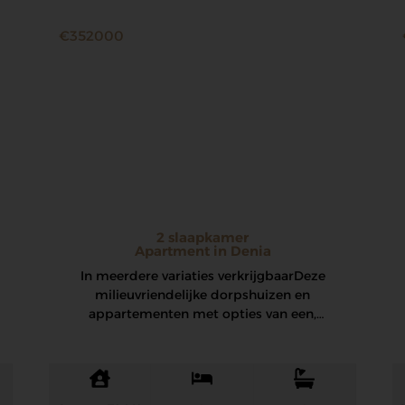
€352000
2 slaapkamer
Apartment in Denia
In meerdere variaties verkrijgbaar Deze
milieuvriendelijke dorpshuizen en
appartementen met opties van een,
twee of drie slaapkamers liggen op
slechts een…