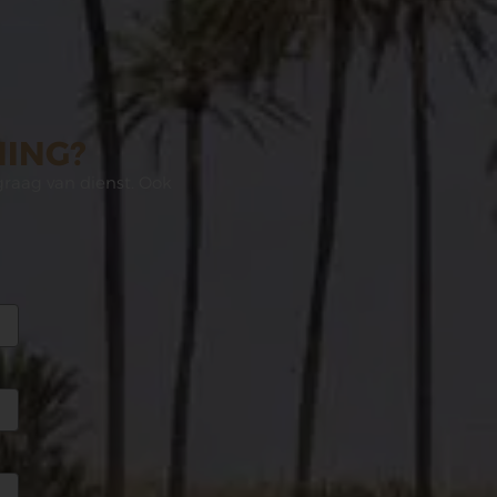
NING?
graag van dienst. Ook