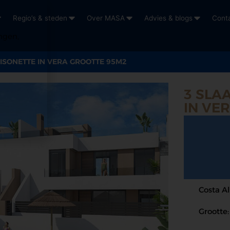
Regio’s & steden
Over MASA
Advies & blogs
Cont
ngen,
SONETTE IN VERA GROOTTE 95M2
3 SLA
IN VE
Costa A
Grootte