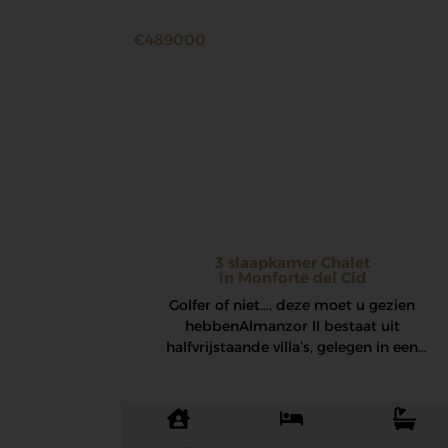
€489000
3 slaapkamer Chalet
in Monforte del Cid
Golfer of niet…. deze moet u gezien
hebben Almanzor II bestaat uit
halfvrijstaande villa’s, gelegen in een
bevoorrechte enclave tussen golfbanen…