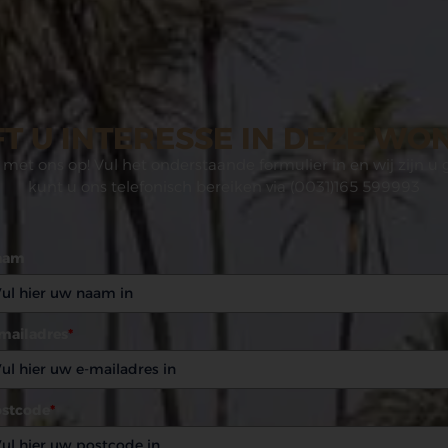
T U INTERESSE IN DEZE WO
met ons op! Vul het onderstaande formulier in en wij zijn u 
kunt u ons telefonisch bereiken via (0031)165 599993
aam
mailadres
*
stcode
*