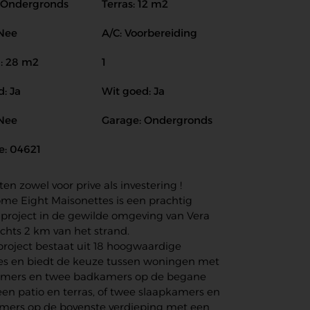
 Ondergronds
Terras: 12 m2
 Nee
A/C: Voorbereiding
: 28 m2
1
: Ja
Wit goed: Ja
 Nee
Garage: Ondergronds
e: 04621
en zowel voor prive als investering !
me Eight Maisonettes is een prachtig
roject in de gewilde omgeving van Vera
echts 2 km van het strand.
project bestaat uit 18 hoogwaardige
s en biedt de keuze tussen woningen met
kamers en twee badkamers op de begane
en patio en terras, of twee slaapkamers en
mers op de bovenste verdieping met een