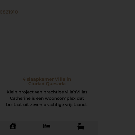
€821910
4 slaapkamer Villa in
Ciudad Quesada
Klein project van prachtige villa’s Villas
Catherine is een wooncomplex dat
bestaat uit zeven prachtige vrijstaande
villa’s, elk met een eigen…