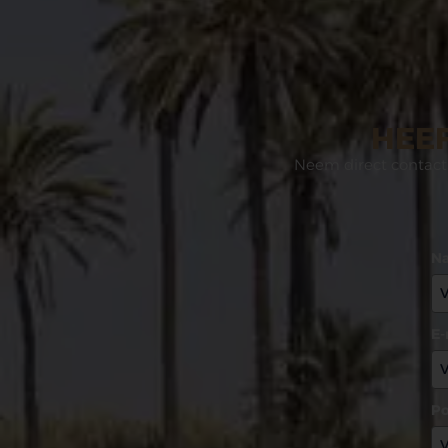
HEEF
Neem direct contact 
N
E-
Po