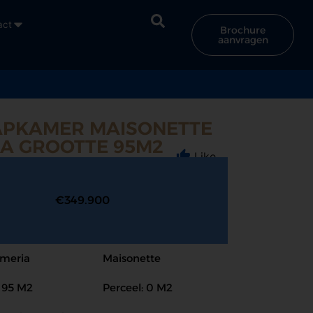
act
Brochure
aanvragen
APKAMER MAISONETTE
RA GROOTTE 95M2
Like
€349.900
lmeria
Maisonette
: 95 M2
Perceel: 0 M2