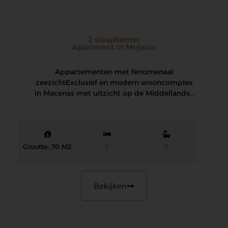
2 slaapkamer
Apartment in Mojacar
Appartementen met fenomenaal
zeezicht Exclusief en modern wooncomplex
in Macenas met uitzicht op de Middellandse
Zee, Macenas Mediterranean Resort is een…
Grootte: 70 M2
2
2
Bekijken