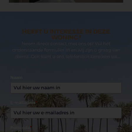
HEEFT U INTERESSE IN DEZE
WONING?
Neem direct contact met ons op! Vul het
onderstaande formulier in en wij zijn u graag van
dienst. Ook kunt u ons telefonisch bereiken via
(0031)165 599993
Naam
E-mailadres
*
Postcode
*