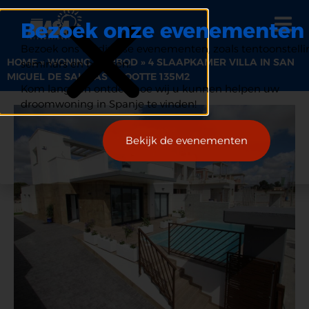
Bezoek onze evenementen
Bezoek ons op diverse evenementen, zoals tentoonstelli
HOME
»
WONING AANBOD
»
4 SLAAPKAMER VILLA IN SAN
seminars en beurzen.
MIGUEL DE SALINAS GROOTTE 135M2
Kom langs en ontdek hoe wij u kunnen helpen uw
droomwoning in Spanje te vinden!
Bekijk de evenementen