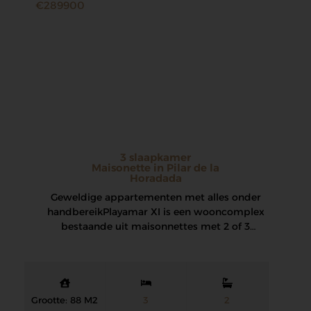
€289900
3 slaapkamer
Maisonette in Pilar de la
Horadada
Geweldige appartementen met alles onder
handbereik Playamar XI is een wooncomplex
bestaande uit maisonnettes met 2 of 3
slaapkamers in Pilar…
Grootte: 88 M2
3
2