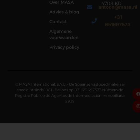
Over MASA
4708 KD
antoon@masa.nl
Roosendaal
Advies & blog
+31
Contact
651697573
Algemene
voorwaarden
Privacy policy
© MASA International, S.A.U. • De Spaanse vastgoedmakelaar
specialist sinds 1981 • Bel ons op 031 651697573 Número de
Registro Público de Agentes de Intermediación Inmobiliaria:
2939