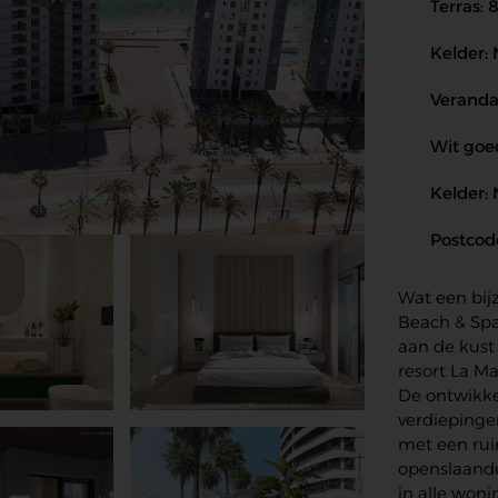
Terras: 
Kelder:
Veranda
Wit goed
Kelder:
Postcod
Wat een bijz
Beach & Spa
aan de kust
resort La M
De ontwikke
verdiepinge
met een ru
openslaande
in alle won