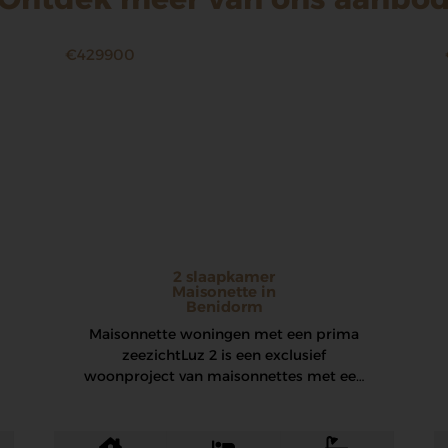
€429900
2 slaapkamer
Maisonette in
Benidorm
Maisonnette woningen met een prima
zeezicht Luz 2 is een exclusief
woonproject van maisonnettes met een
prachtig panoramisch uitzicht op de…