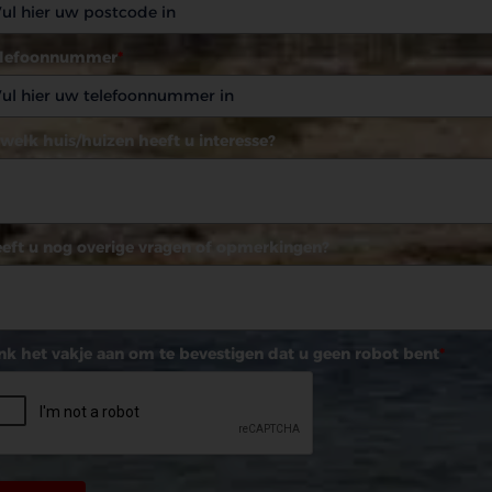
elefoonnummer
*
 welk huis/huizen heeft u interesse?
eft u nog overige vragen of opmerkingen?
nk het vakje aan om te bevestigen dat u geen robot bent
*