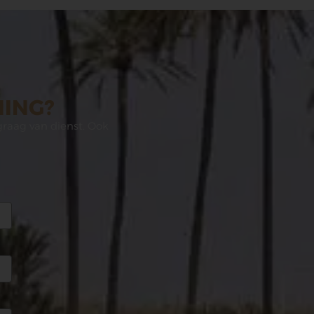
NING?
graag van dienst. Ook