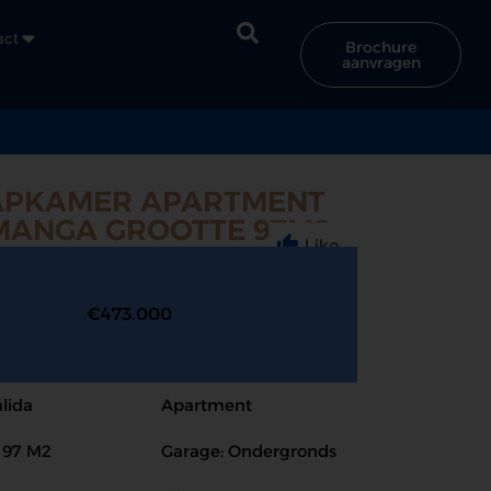
act
Brochure
aanvragen
APKAMER APARTMENT
 MANGA GROOTTE 97M2
Like
€473.000
lida
Apartment
: 97 M2
Garage: Ondergronds