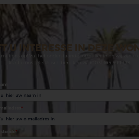
T U INTERESSE IN DEZE WO
met ons op! Vul het onderstaande formulier in en wij zijn u 
kunt u ons telefonisch bereiken via (0031)165 599993
aam
mailadres
*
stcode
*