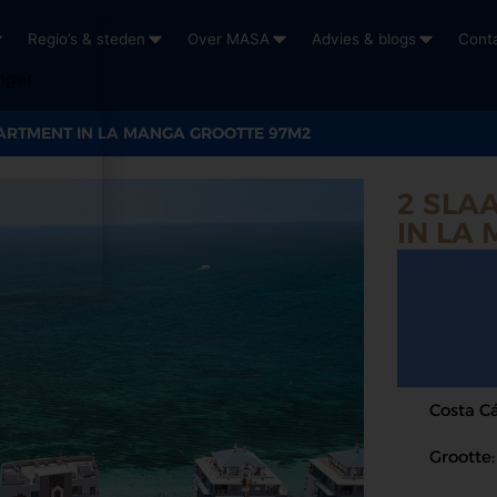
Regio’s & steden
Over MASA
Advies & blogs
Cont
ngen,
ARTMENT IN LA MANGA GROOTTE 97M2
2 SLA
IN LA
Costa Cá
Grootte