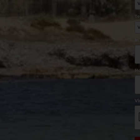
T
In
He
Vi