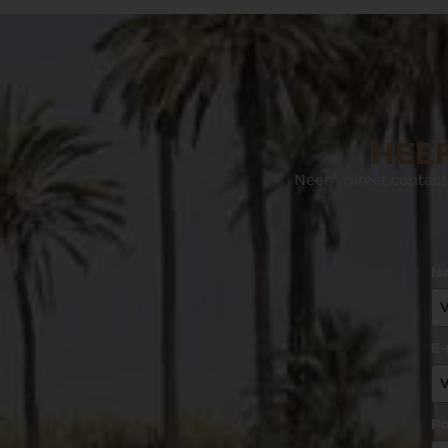
HEEF
Neem direct contact 
N
E-
Po