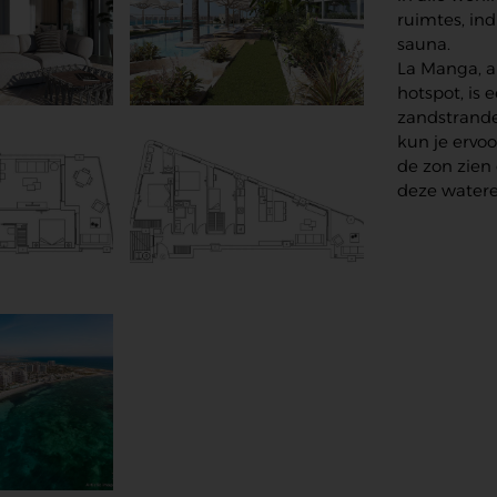
ruimtes, in
sauna.
La Manga, al
hotspot, is 
zandstranden
kun je ervo
de zon zie
deze watere