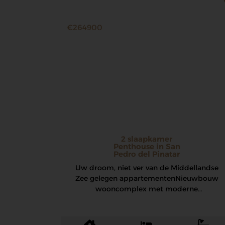
€264900
2 slaapkamer
Penthouse in San
Pedro del Pinatar
Uw droom, niet ver van de Middellandse
Zee gelegen appartementen Nieuwbouw
wooncomplex met moderne
appartementen en penthouses in San
Pedro Del…