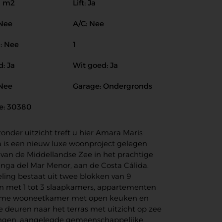
8 m2
Lift: Ja
 Nee
A/C: Nee
: Nee
1
: Ja
Wit goed: Ja
 Nee
Garage: Ondergronds
e: 30380
onder uitzicht treft u hier Amara Maris
 is een nieuw luxe woonproject gelegen
 van de Middellandse Zee in het prachtige
anga del Mar Menor, aan de Costa Cálida.
ling bestaat uit twee blokken van 9
n met 1 tot 3 slaapkamers, appartementen
ime wooneetkamer met open keuken en
 deuren naar het terras met uitzicht op zee
ingen, aangelegde gemeenschappelijke