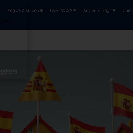
Regio’s & steden
Over MASA
Advies & blogs
Cont
ngen,