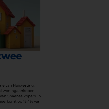
 twee
ie van Huisvesting,
ntal woningaankopen
 van Spaanse kopers. In
neerkomt op 18,4% van